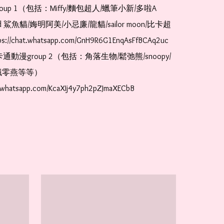
oup 1（包括：Miffy/麵包超人/蠟筆小新/多啦A
and 鯊魚貓/娒明阿美/小忌廉/龍貓/sailor moon/比卡超
://chat.whatsapp.com/GnH9R6G1EnqAsFfBCAq2uc  
卡通動漫group 2（包括：角落生物/鬆弛熊/snoopy/
零燕等等）  
t.whatsapp.com/KcaXIj4y7ph2pZJmaXECbB    