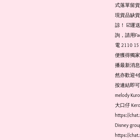
式落單留貨
現貨品缺貨
諒！ ☑️
詢，請用Fa
電 2110 
便獲得獨家
播最新消息
然亦歡迎4
按連結即可加入 
melody Ku
大口仔 Kerop
https://ch
Disney gr
https://ch