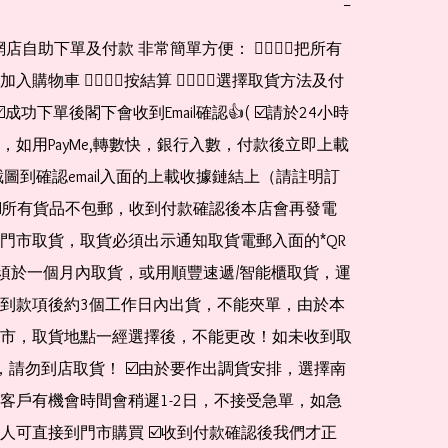
−
購物車 👉🏻👉🏻按結算 👉🏻👉🏻選擇取貨方法及付
☑️成功下單後閣下會收到Email確認👍( ☑️請於24小時
，如用PayMe,轉數快，銀行入數，付款後立即上載
截圖到確認email入面的上載收據鏈結上（請註明訂
☑️所有貨品不包郵，收到付款確認後本店會再發電
門市取貨，取貨必須出示通知取貨電郵入面的*QR 
 及必須於一個月內取貨，或用順豐速遞/智能櫃取貨，運
到款項後約3個工作日內出貨，不能夾單，由於本
市，取貨地點一經選擇後，不能更改！如未收到取
de，請勿到店取貨！ ☑️由於要作出調貨安排，選擇南
客戶有機會時間會稍遲1-2日，不接受急單，如急
人可直接到門市購買 ☑️收到付款確認後我們才正