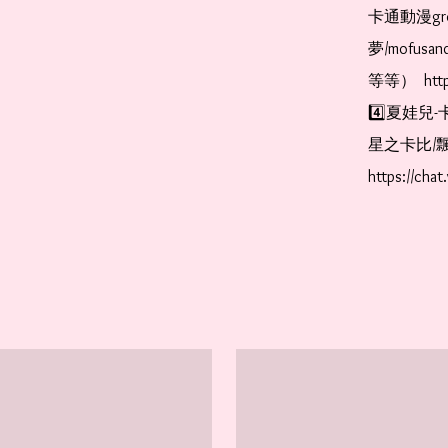
卡通動漫gr
夢/mofus
等等）  https
4️⃣夏娃兒-
星之卡比/飄
https://cha