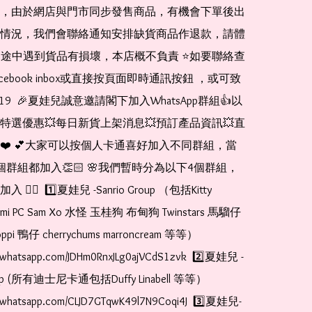
，由於網店與門市同步發售商品，有機會下單後出
情況，我們會聯絡通知安排缺貨商品作退款，請體
運送途中遇到貨品有損壞，本店概不負責 ⭐️如要聯絡查
cebook inbox或直接按頁面即時通訊按鈕 ，或可致
1519  🎉夏娃兒誠意邀請閣下加入WhatsApp群組👍以
特選優惠💥每日新貨上架消息💥預訂產品資訊💥直
❤️ 💕大家可以按個人卡通喜好加入不同群組，當
個群組都加入👏🏻 🌸我們暫時分為以下4個群組，
🏻  1️⃣夏娃兒 -Sanrio Group （包括Kitty 
romi PC Sam Xo 水怪 玉桂狗 布甸狗 Twinstars 馬騮仔 
pi 鴨仔 cherrychums marroncream 等等）  
at.whatsapp.com/JDHm0RnxJLg0ajVCdS1zvk  2️⃣夏娃兒 - 
oup (所有迪士尼卡通包括Duffy Linabell 等等）  
at.whatsapp.com/CLJD7GTqwK49l7N9Coqi4J  3️⃣夏娃兒-