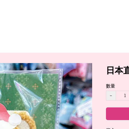
日本
數量
−