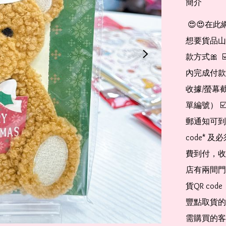
簡介
 😍😍在此網店自助下單及付款 非常簡單方便： 👉🏻👉🏻把所有
想要貨品山加入
款方式🎀  
內完成付款
收據/螢幕
單編號） 
郵通知可到
code*
費到付，收
店有兩間門
貨QR co
豐點取貨的
需購買的客