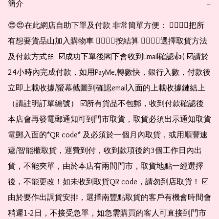
簡介
−
😍😍在此網店自助下單及付款 非常簡單方便： 👉🏻👉🏻把所
有想要貨品山加入購物車 👉🏻👉🏻按結算 👉🏻👉🏻選擇取貨方法
及付款方式🎀  ☑️成功下單後閣下會收到Email確認👍( ☑️請於
24小時內完成付款，如用PayMe,轉數快，銀行入數，付款後
立即上載收據/螢幕截圖到確認email入面的上載收據鏈結上
（請註明訂單編號） ☑️所有貨品不包郵，收到付款確認後
本店會再發電郵通知可到門市取貨，取貨必須出示通知取貨
電郵入面的*QR code* 及必須於一個月內取貨，或用順豐速
遞/智能櫃取貨，運費到付，收到款項後約3個工作日內出
貨，不能夾單，由於本店有兩間門市，取貨地點一經選擇
後，不能更改！如未收到取貨QR code，請勿到店取貨！ ☑️
由於要作出調貨安排，選擇南豐點取貨的客戶有機會時間會
稍遲1-2日，不接受急單，如急需購買的客人可直接到門市