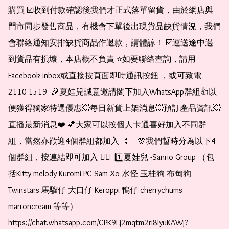
購買 ☑️收到付款確認後我們才正式落單留貨，由於網店與
門市同步發售商品，有機會下單後出現貨品缺貨情況，我們
會聯絡通知安排缺貨商品作退款，請體諒！ ☑️運送途中遇
到貨品有損壞，本店概不負責 ⭐️如要聯絡查詢，請用
Facebook inbox或直接按頁面即時通訊按鈕 ，或可致電 
2110 1519  🎉夏娃兒誠意邀請閣下加入WhatsApp群組👍以
便獲得獨家特選優惠💥每日新貨上架消息💥預訂產品資訊💥
直播最新消息❤️ 💕大家可以按個人卡通喜好加入不同群
組，當然亦歡迎4個群組都加入👏🏻 🌸我們暫時分為以下4
個群組，按連結即可加入 👇🏻  1️⃣夏娃兒 -Sanrio Group （包
括Kitty melody Kuromi PC Sam Xo 水怪 玉桂狗 布甸狗 
Twinstars 馬騮仔 大口仔 Keroppi 鴨仔 cherrychums 
marroncream 等等）  
https://chat.whatsapp.com/CPK9Ej2mqtm2ri8IyuKAWj?