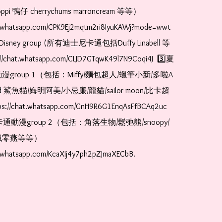
pi 鴨仔 cherrychums marroncream 等等）  
t.whatsapp.com/CPK9Ej2mqtm2ri8IyuKAWj?mode=wwt  
Disney group (所有迪士尼卡通包括Duffy Linabell 等
//chat.whatsapp.com/CLJD7GTqwK49l7N9Coqi4J  3️⃣夏
漫group 1（包括：Miffy/麵包超人/蠟筆小新/多啦A
and 鯊魚貓/娒明阿美/小忌廉/龍貓/sailor moon/比卡超
://chat.whatsapp.com/GnH9R6G1EnqAsFfBCAq2uc  
卡通動漫group 2（包括：角落生物/鬆弛熊/snoopy/
零燕等等）  
t.whatsapp.com/KcaXIj4y7ph2pZJmaXECbB. 