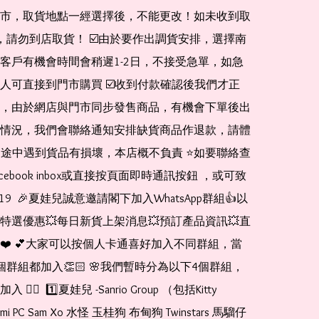
市，取貨地點一經選擇後，不能更改！如未收到取
de，請勿到店取貨！ ☑️由於要作出調貨安排，選擇南
客戶有機會時間會稍遲1-2日，不接受急單，如急
人可直接到門市購買 ☑️收到付款確認後我們才正
，由於網店與門市同步發售商品，有機會下單後出
情況，我們會聯絡通知安排缺貨商品作退款，請體
運送途中遇到貨品有損壞，本店概不負責 ⭐️如要聯絡查
cebook inbox或直接按頁面即時通訊按鈕 ，或可致
1519  🎉夏娃兒誠意邀請閣下加入WhatsApp群組👍以
特選優惠💥每日新貨上架消息💥預訂產品資訊💥直
❤️ 💕大家可以按個人卡通喜好加入不同群組，當
個群組都加入👏🏻 🌸我們暫時分為以下4個群組，
🏻  1️⃣夏娃兒 -Sanrio Group （包括Kitty 
romi PC Sam Xo 水怪 玉桂狗 布甸狗 Twinstars 馬騮仔 