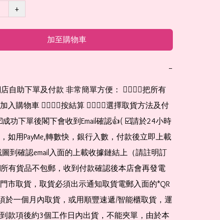
+
加至購物車
−
網店自助下單及付款 非常簡單方便： 👉🏻👉🏻把所有
購物車 👉🏻👉🏻按結算 👉🏻👉🏻選擇取貨方法及付
☑️成功下單後閣下會收到Email確認👍( ☑️請於24小時
，如用PayMe,轉數快，銀行入數，付款後立即上載
截圖到確認email入面的上載收據鏈結上（請註明訂
☑️所有貨品不包郵，收到付款確認後本店會再發電
門市取貨，取貨必須出示通知取貨電郵入面的*QR 
 及必須於一個月內取貨，或用順豐速遞/智能櫃取貨，運
到款項後約3個工作日內出貨，不能夾單，由於本