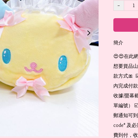
−
簡介
😍😍在此
想要貨品山加入
款方式🎀  
內完成付款
收據/螢幕
單編號） 
郵通知可到
code*
費到付，收