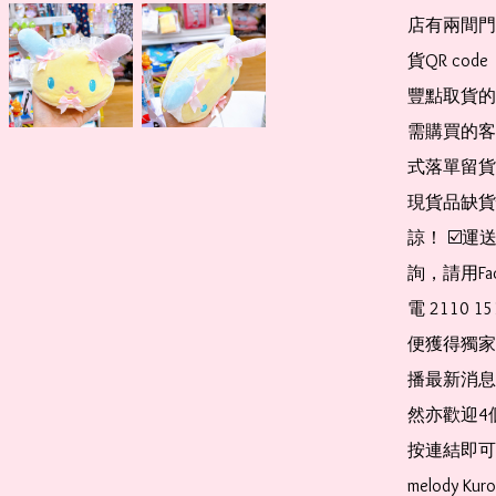
店有兩間門
貨QR co
豐點取貨的
需購買的客
式落單留貨
現貨品缺貨
諒！ ☑️
詢，請用Fa
電 2110 
便獲得獨家
播最新消息
然亦歡迎4
按連結即可加入 
melody Ku