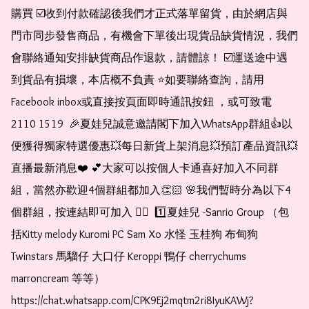
購買 ☑️收到付款確認後我們才正式落單留貨，由於網店與
門市同步發售商品，有機會下單後出現貨品缺貨情況，我們
會聯絡通知安排缺貨商品作退款，請體諒！ ☑️運送途中遇
到貨品有損壞，本店概不負責 ⭐️如要聯絡查詢，請用
Facebook inbox或直接按頁面即時通訊按鈕 ，或可致電 
2110 1519  🎉夏娃兒誠意邀請閣下加入WhatsApp群組👍以
便獲得獨家特選優惠💥每日新貨上架消息💥預訂產品資訊💥
直播最新消息❤️ 💕大家可以按個人卡通喜好加入不同群
組，當然亦歡迎4個群組都加入👏🏻 🌸我們暫時分為以下4
個群組，按連結即可加入 👇🏻  1️⃣夏娃兒 -Sanrio Group （包
括Kitty melody Kuromi PC Sam Xo 水怪 玉桂狗 布甸狗 
Twinstars 馬騮仔 大口仔 Keroppi 鴨仔 cherrychums 
marroncream 等等）  
https://chat.whatsapp.com/CPK9Ej2mqtm2ri8IyuKAWj?