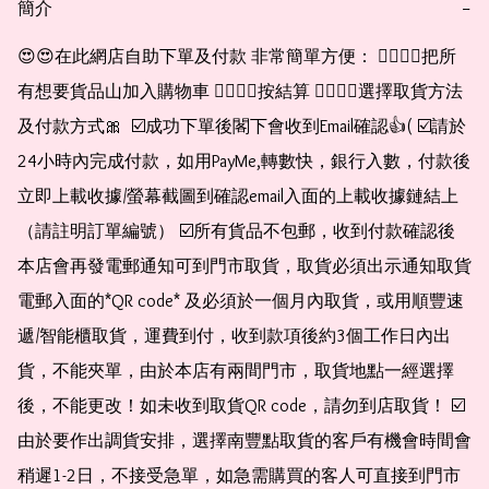
簡介
−
😍😍在此網店自助下單及付款 非常簡單方便： 👉🏻👉🏻把所
有想要貨品山加入購物車 👉🏻👉🏻按結算 👉🏻👉🏻選擇取貨方法
及付款方式🎀  ☑️成功下單後閣下會收到Email確認👍( ☑️請於
24小時內完成付款，如用PayMe,轉數快，銀行入數，付款後
立即上載收據/螢幕截圖到確認email入面的上載收據鏈結上
（請註明訂單編號） ☑️所有貨品不包郵，收到付款確認後
本店會再發電郵通知可到門市取貨，取貨必須出示通知取貨
電郵入面的*QR code* 及必須於一個月內取貨，或用順豐速
遞/智能櫃取貨，運費到付，收到款項後約3個工作日內出
貨，不能夾單，由於本店有兩間門市，取貨地點一經選擇
後，不能更改！如未收到取貨QR code，請勿到店取貨！ ☑️
由於要作出調貨安排，選擇南豐點取貨的客戶有機會時間會
稍遲1-2日，不接受急單，如急需購買的客人可直接到門市