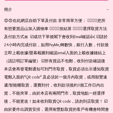
簡介
−
😍😍在此網店自助下單及付款 非常簡單方便： 👉🏻👉🏻把所
有想要貨品山加入購物車 👉🏻👉🏻按結算 👉🏻👉🏻選擇取貨方法
及付款方式🎀  ☑️成功下單後閣下會收到Email確認👍( ☑️請於
24小時內完成付款，如用PayMe,轉數快，銀行入數，付款後
立即上載收據/螢幕截圖到確認email入面的上載收據鏈結上
（請註明訂單編號） ☑️所有貨品不包郵，收到付款確認後
本店會再發電郵通知可到門市取貨，取貨必須出示通知取貨
電郵入面的*QR code* 及必須於一個月內取貨，或用順豐速
遞/智能櫃取貨，運費到付，收到款項後約3個工作日內出
貨，不能夾單，由於本店有兩間門市，取貨地點一經選擇
後，不能更改！如未收到取貨QR code，請勿到店取貨！ ☑️
由於要作出調貨安排，選擇南豐點取貨的客戶有機會時間會