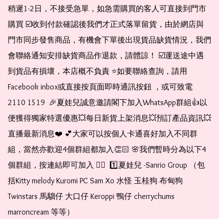
稍遲1-2日，不接受急單，如急需購買的客人可直接到門市
購買 ☑️收到付款確認後我們才正式落單留貨，由於網店與
門市同步發售商品，有機會下單後出現貨品缺貨情況，我們
會聯絡通知安排缺貨商品作退款，請體諒！ ☑️運送途中遇
到貨品有損壞，本店概不負責 ⭐️如要聯絡查詢，請用
Facebook inbox或直接按頁面即時通訊按鈕 ，或可致電 
2110 1519  🎉夏娃兒誠意邀請閣下加入WhatsApp群組👍以
便獲得獨家特選優惠💥每日新貨上架消息💥預訂產品資訊💥
直播最新消息❤️ 💕大家可以按個人卡通喜好加入不同群
組，當然亦歡迎4個群組都加入👏🏻 🌸我們暫時分為以下4
個群組，按連結即可加入 👇🏻  1️⃣夏娃兒 -Sanrio Group （包
括Kitty melody Kuromi PC Sam Xo 水怪 玉桂狗 布甸狗 
Twinstars 馬騮仔 大口仔 Keroppi 鴨仔 cherrychums 
marroncream 等等）  