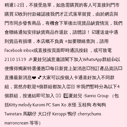
稍遲1-2日，不接受急單，如急需購買的客人可直接到門市
購買 ☑️收到付款確認後我們才正式落單留貨，由於網店與
門市同步發售商品，有機會下單後出現貨品缺貨情況，我們
會聯絡通知安排缺貨商品作退款，請體諒！ ☑️運送途中遇
到貨品有損壞，本店概不負責 ⭐️如要聯絡查詢，請用
Facebook inbox或直接按頁面即時通訊按鈕 ，或可致電 
2110 1519  🎉夏娃兒誠意邀請閣下加入WhatsApp群組👍以
便獲得獨家特選優惠💥每日新貨上架消息💥預訂產品資訊💥
直播最新消息❤️ 💕大家可以按個人卡通喜好加入不同群
組，當然亦歡迎4個群組都加入👏🏻 🌸我們暫時分為以下4
個群組，按連結即可加入 👇🏻  1️⃣夏娃兒 -Sanrio Group （包
括Kitty melody Kuromi PC Sam Xo 水怪 玉桂狗 布甸狗 
Twinstars 馬騮仔 大口仔 Keroppi 鴨仔 cherrychums 
marroncream 等等）  