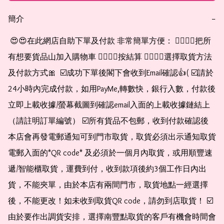
簡介
−
 😍😍在此網店自助下單及付款 非常簡單方便： 👉🏻👉🏻把所
有想要貨品山加入購物車 👉🏻👉🏻按結算 👉🏻👉🏻選擇取貨方法
及付款方式🎀  ☑️成功下單後閣下會收到Email確認👍( ☑️請於
24小時內完成付款，如用PayMe,轉數快，銀行入數，付款後
立即上載收據/螢幕截圖到確認email入面的上載收據鏈結上
（請註明訂單編號） ☑️所有貨品不包郵，收到付款確認後
本店會再發電郵通知可到門市取貨，取貨必須出示通知取貨
電郵入面的*QR code* 及必須於一個月內取貨，或用順豐速
遞/智能櫃取貨，運費到付，收到款項後約3個工作日內出
貨，不能夾單，由於本店有兩間門市，取貨地點一經選擇
後，不能更改！如未收到取貨QR code，請勿到店取貨！ ☑️
由於要作出調貨安排，選擇南豐點取貨的客戶有機會時間會