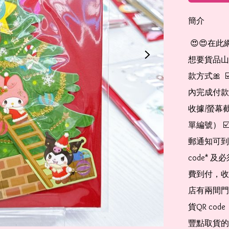
簡介
 😍😍在此網店自助下單及付款 非常簡單方便： 👉🏻👉🏻把所有
想要貨品山加入
款方式🎀  
內完成付款
收據/螢幕
單編號） 
郵通知可到
code*
費到付，收
店有兩間門
貨QR co
豐點取貨的