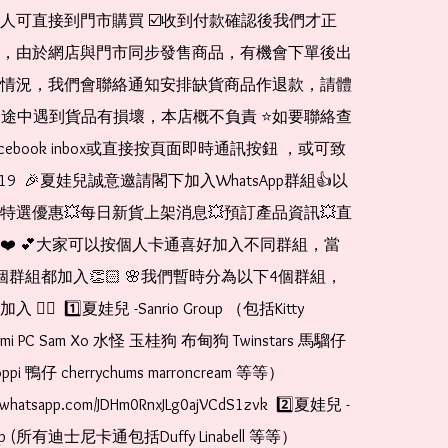
人可直接到門市購買 ☑️收到付款確認後我們才正
，由於網店與門市同步發售商品，有機會下單後出
情況，我們會聯絡通知安排缺貨商品作退款，請體
運送途中遇到貨品有損壞，本店概不負責 ⭐️如要聯絡查
cebook inbox或直接按頁面即時通訊按鈕 ，或可致
1519  🎉夏娃兒誠意邀請閣下加入WhatsApp群組👍以
特選優惠💥每日新貨上架消息💥預訂產品資訊💥直
❤️ 💕大家可以按個人卡通喜好加入不同群組，當
個群組都加入👏🏻 🌸我們暫時分為以下4個群組，
🏻  1️⃣夏娃兒 -Sanrio Group （包括Kitty 
romi PC Sam Xo 水怪 玉桂狗 布甸狗 Twinstars 馬騮仔 
pi 鴨仔 cherrychums marroncream 等等）  
at.whatsapp.com/JDHm0RnxJLg0ajVCdS1zvk  2️⃣夏娃兒 - 
oup (所有迪士尼卡通包括Duffy Linabell 等等）  