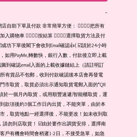
−
購物車 👉🏻👉🏻按結算 👉🏻👉🏻選擇取貨方法及付
☑️成功下單後閣下會收到Email確認👍( ☑️請於24小時
，如用PayMe,轉數快，銀行入數，付款後立即上載
截圖到確認email入面的上載收據鏈結上（請註明訂
☑️所有貨品不包郵，收到付款確認後本店會再發電
門市取貨，取貨必須出示通知取貨電郵入面的*QR 
 及必須於一個月內取貨，或用順豐速遞/智能櫃取貨，運
到款項後約3個工作日內出貨，不能夾單，由於本
市，取貨地點一經選擇後，不能更改！如未收到取
de，請勿到店取貨！ ☑️由於要作出調貨安排，選擇南
客戶有機會時間會稍遲1-2日，不接受急單，如急