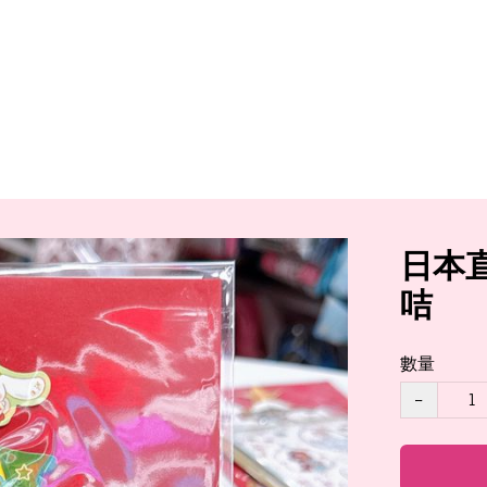
日本直
咭
數量
−