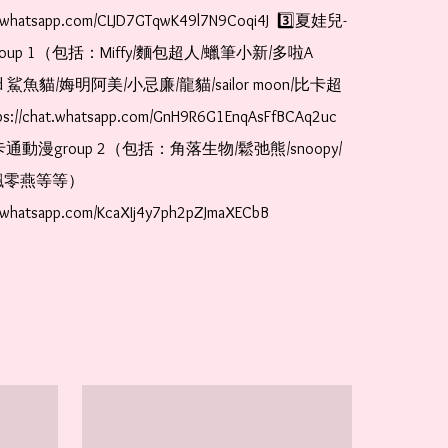
at.whatsapp.com/CLJD7GTqwK49l7N9Coqi4J  3️⃣夏娃兒-
oup 1（包括：Miffy/麵包超人/蠟筆小新/多啦A
and 鯊魚貓/娒明阿美/小忌廉/龍貓/sailor moon/比卡超
://chat.whatsapp.com/GnH9R6G1EnqAsFfBCAq2uc  
卡通動漫group 2（包括：角落生物/鬆弛熊/snoopy/
零燕等等）  
t.whatsapp.com/KcaXIj4y7ph2pZJmaXECbB    