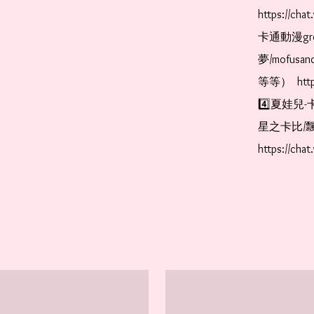
https://ch
卡通動漫gr
夢/mofus
等等）  https
4️⃣夏娃兒-
星之卡比/飄
https://cha