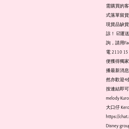
需購買的客
式落單留貨
現貨品缺貨
諒！ ☑️
詢，請用Fa
電 2110 
便獲得獨家
播最新消息
然亦歡迎4
按連結即可加入 
melody Ku
大口仔 Kerop
https://ch
Disney gr