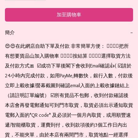
加至購物車
簡介
−
😍😍在此網店自助下單及付款 非常簡單方便： 👉🏻👉🏻把所
有想要貨品山加入購物車 👉🏻👉🏻按結算 👉🏻👉🏻選擇取貨方法
及付款方式🎀  ☑️成功下單後閣下會收到Email確認👍( ☑️請於
24小時內完成付款，如用PayMe,轉數快，銀行入數，付款後
立即上載收據/螢幕截圖到確認email入面的上載收據鏈結上
（請註明訂單編號） ☑️所有貨品不包郵，收到付款確認後
本店會再發電郵通知可到門市取貨，取貨必須出示通知取貨
電郵入面的*QR code* 及必須於一個月內取貨，或用順豐速
遞/智能櫃取貨，運費到付，收到款項後約3個工作日內出
貨，不能夾單，由於本店有兩間門市，取貨地點一經選擇