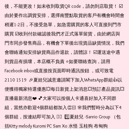
後，不能更改！如未收到取貨QR code，請勿到店取貨！ ☑️
由於要作出調貨安排，選擇南豐點取貨的客戶有機會時間會
稍遲1-2日，不接受急單，如急需購買的客人可直接到門市
購買 ☑️收到付款確認後我們才正式落單留貨，由於網店與
門市同步發售商品，有機會下單後出現貨品缺貨情況，我們
會聯絡通知安排缺貨商品作退款，請體諒！ ☑️運送途中遇
到貨品有損壞，本店概不負責 ⭐️如要聯絡查詢，請用
Facebook inbox或直接按頁面即時通訊按鈕 ，或可致電 
2110 1519  🎉夏娃兒誠意邀請閣下加入WhatsApp群組👍以
便獲得獨家特選優惠💥每日新貨上架消息💥預訂產品資訊💥
直播最新消息❤️ 💕大家可以按個人卡通喜好加入不同群
組，當然亦歡迎4個群組都加入👏🏻 🌸我們暫時分為以下4
個群組，按連結即可加入 👇🏻  1️⃣夏娃兒 -Sanrio Group （包
括Kitty melody Kuromi PC Sam Xo 水怪 玉桂狗 布甸狗 