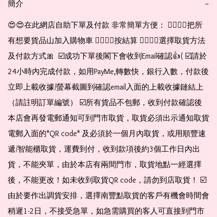
簡介
−
😍😍在此網店自助下單及付款 非常簡單方便： 👉🏻👉🏻把所
有想要貨品山加入購物車 👉🏻👉🏻按結算 👉🏻👉🏻選擇取貨方法
及付款方式🎀  ☑️成功下單後閣下會收到Email確認👍( ☑️請於
24小時內完成付款，如用PayMe,轉數快，銀行入數，付款後
立即上載收據/螢幕截圖到確認email入面的上載收據鏈結上
（請註明訂單編號） ☑️所有貨品不包郵，收到付款確認後
本店會再發電郵通知可到門市取貨，取貨必須出示通知取貨
電郵入面的*QR code* 及必須於一個月內取貨，或用順豐速
遞/智能櫃取貨，運費到付，收到款項後約3個工作日內出
貨，不能夾單，由於本店有兩間門市，取貨地點一經選擇
後，不能更改！如未收到取貨QR code，請勿到店取貨！ ☑️
由於要作出調貨安排，選擇南豐點取貨的客戶有機會時間會
稍遲1-2日，不接受急單，如急需購買的客人可直接到門市