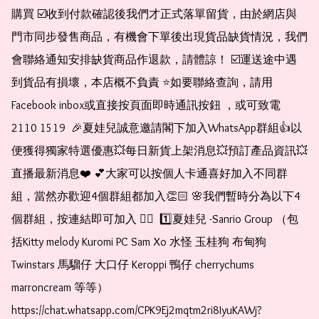
購買 ☑️收到付款確認後我們才正式落單留貨，由於網店與
門市同步發售商品，有機會下單後出現貨品缺貨情況，我們
會聯絡通知安排缺貨商品作退款，請體諒！ ☑️運送途中遇
到貨品有損壞，本店概不負責 ⭐️如要聯絡查詢，請用
Facebook inbox或直接按頁面即時通訊按鈕 ，或可致電 
2110 1519  🎉夏娃兒誠意邀請閣下加入WhatsApp群組👍以
便獲得獨家特選優惠💥每日新貨上架消息💥預訂產品資訊💥
直播最新消息❤️ 💕大家可以按個人卡通喜好加入不同群
組，當然亦歡迎4個群組都加入👏🏻 🌸我們暫時分為以下4
個群組，按連結即可加入 👇🏻  1️⃣夏娃兒 -Sanrio Group （包
括Kitty melody Kuromi PC Sam Xo 水怪 玉桂狗 布甸狗 
Twinstars 馬騮仔 大口仔 Keroppi 鴨仔 cherrychums 
marroncream 等等）  
https://chat.whatsapp.com/CPK9Ej2mqtm2ri8IyuKAWj?