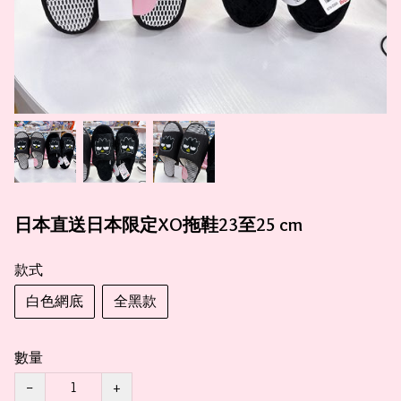
日本直送日本限定XO拖鞋23至25 cm
款式
白色網底
全黑款
數量
−
+