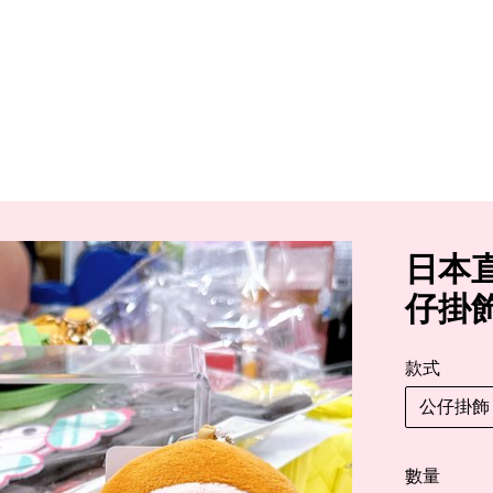
日本
仔掛
款式
公仔掛飾
數量