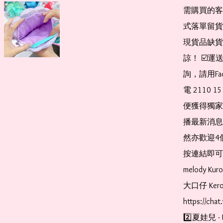
需購買的客
式落單留貨
現貨品缺貨
諒！ ☑️
詢，請用Fa
電 2110 
便獲得獨家
播最新消息
然亦歡迎4
按連結即可加入 
melody Ku
大口仔 Kerop
https://cha
2️⃣夏娃兒 - 