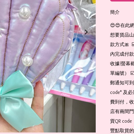
簡介
😍😍在此
想要貨品山加入
款方式🎀  
內完成付款
收據/螢幕
單編號） 
郵通知可到
code*
費到付，收
店有兩間門
貨QR co
豐點取貨的