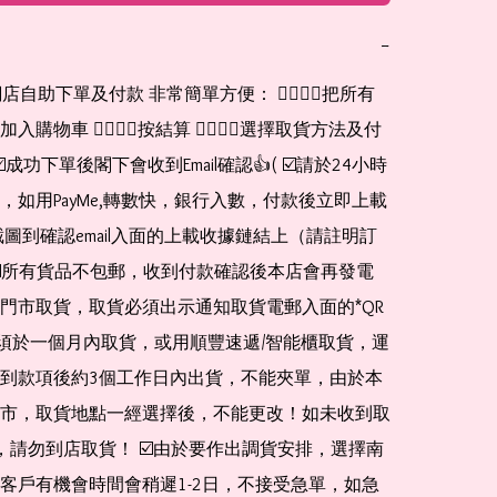
−
網店自助下單及付款 非常簡單方便： 👉🏻👉🏻把所有
購物車 👉🏻👉🏻按結算 👉🏻👉🏻選擇取貨方法及付
☑️成功下單後閣下會收到Email確認👍( ☑️請於24小時
，如用PayMe,轉數快，銀行入數，付款後立即上載
截圖到確認email入面的上載收據鏈結上（請註明訂
☑️所有貨品不包郵，收到付款確認後本店會再發電
門市取貨，取貨必須出示通知取貨電郵入面的*QR 
 及必須於一個月內取貨，或用順豐速遞/智能櫃取貨，運
到款項後約3個工作日內出貨，不能夾單，由於本
市，取貨地點一經選擇後，不能更改！如未收到取
de，請勿到店取貨！ ☑️由於要作出調貨安排，選擇南
客戶有機會時間會稍遲1-2日，不接受急單，如急