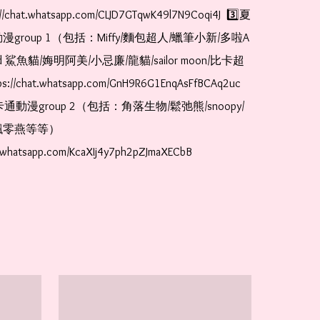
//chat.whatsapp.com/CLJD7GTqwK49l7N9Coqi4J  3️⃣夏
漫group 1（包括：Miffy/麵包超人/蠟筆小新/多啦A
and 鯊魚貓/娒明阿美/小忌廉/龍貓/sailor moon/比卡超
://chat.whatsapp.com/GnH9R6G1EnqAsFfBCAq2uc  
卡通動漫group 2（包括：角落生物/鬆弛熊/snoopy/
零燕等等）  
t.whatsapp.com/KcaXIj4y7ph2pZJmaXECbB