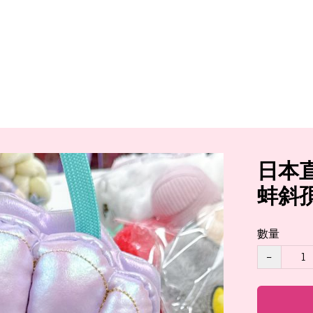
日本
蚌斜
數量
−