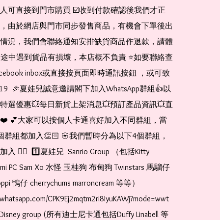
人可直接到門市購買 ☑️收到付款確認後我們才正
，由於網店與門市同步發售商品，有機會下單後出
情況，我們會聯絡通知安排缺貨商品作退款，請體
運送途中遇到貨品有損壞，本店概不負責 ⭐️如要聯絡查
cebook inbox或直接按頁面即時通訊按鈕 ，或可致
1519  🎉夏娃兒誠意邀請閣下加入WhatsApp群組👍以
特選優惠💥每日新貨上架消息💥預訂產品資訊💥直
❤️ 💕大家可以按個人卡通喜好加入不同群組，當
個群組都加入👏🏻 🌸我們暫時分為以下4個群組，
🏻  1️⃣夏娃兒 -Sanrio Group （包括Kitty 
romi PC Sam Xo 水怪 玉桂狗 布甸狗 Twinstars 馬騮仔 
pi 鴨仔 cherrychums marroncream 等等）  
t.whatsapp.com/CPK9Ej2mqtm2ri8IyuKAWj?mode=wwt  
Disney group (所有迪士尼卡通包括Duffy Linabell 等