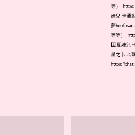
等）  https:
娃兒-卡通動
夢/mofus
等等）  https
4️⃣夏娃兒-
星之卡比/飄
https://cha