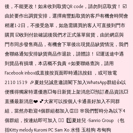
後，不能更改！如未收到取貨QR code，請勿到店取貨！ ☑️
由於要作出調貨安排，選擇南豐點取貨的客戶有機會時間會
稍遲1-2日，不接受急單，如急需購買的客人可直接到門市
購買 ☑️收到付款確認後我們才正式落單留貨，由於網店與
門市同步發售商品，有機會下單後出現貨品缺貨情況，我們
會聯絡通知安排缺貨商品作退款，請體諒！ ☑️運送途中遇
到貨品有損壞，本店概不負責 ⭐️如要聯絡查詢，請用
Facebook inbox或直接按頁面即時通訊按鈕 ，或可致電 
2110 1519  🎉夏娃兒誠意邀請閣下加入WhatsApp群組👍以
便獲得獨家特選優惠💥每日新貨上架消息💥預訂產品資訊💥
直播最新消息❤️ 💕大家可以按個人卡通喜好加入不同群
組，當然亦歡迎4個群組都加入👏🏻 🌸我們暫時分為以下4
個群組，按連結即可加入 👇🏻  1️⃣夏娃兒 -Sanrio Group （包
括Kitty melody Kuromi PC Sam Xo 水怪 玉桂狗 布甸狗 