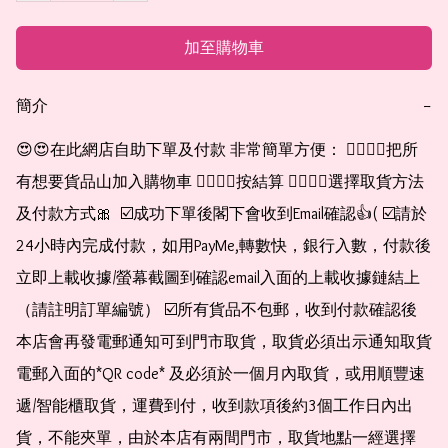
加至購物車
簡介
−
😍😍在此網店自助下單及付款 非常簡單方便： 👉🏻👉🏻把所
有想要貨品山加入購物車 👉🏻👉🏻按結算 👉🏻👉🏻選擇取貨方法
及付款方式🎀  ☑️成功下單後閣下會收到Email確認👍( ☑️請於
24小時內完成付款，如用PayMe,轉數快，銀行入數，付款後
立即上載收據/螢幕截圖到確認email入面的上載收據鏈結上
（請註明訂單編號） ☑️所有貨品不包郵，收到付款確認後
本店會再發電郵通知可到門市取貨，取貨必須出示通知取貨
電郵入面的*QR code* 及必須於一個月內取貨，或用順豐速
遞/智能櫃取貨，運費到付，收到款項後約3個工作日內出
貨，不能夾單，由於本店有兩間門市，取貨地點一經選擇