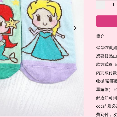
−
簡介
😍😍在此
想要貨品山加入
款方式🎀  
內完成付款
收據/螢幕
單編號） 
郵通知可到
code*
費到付，收