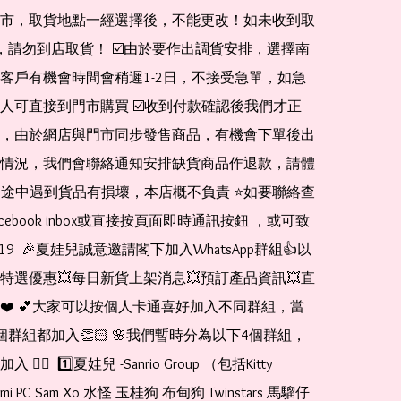
市，取貨地點一經選擇後，不能更改！如未收到取
de，請勿到店取貨！ ☑️由於要作出調貨安排，選擇南
客戶有機會時間會稍遲1-2日，不接受急單，如急
人可直接到門市購買 ☑️收到付款確認後我們才正
，由於網店與門市同步發售商品，有機會下單後出
情況，我們會聯絡通知安排缺貨商品作退款，請體
運送途中遇到貨品有損壞，本店概不負責 ⭐️如要聯絡查
cebook inbox或直接按頁面即時通訊按鈕 ，或可致
1519  🎉夏娃兒誠意邀請閣下加入WhatsApp群組👍以
特選優惠💥每日新貨上架消息💥預訂產品資訊💥直
❤️ 💕大家可以按個人卡通喜好加入不同群組，當
個群組都加入👏🏻 🌸我們暫時分為以下4個群組，
🏻  1️⃣夏娃兒 -Sanrio Group （包括Kitty 
romi PC Sam Xo 水怪 玉桂狗 布甸狗 Twinstars 馬騮仔 