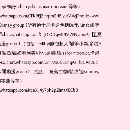
pi 鴨仔 cherrychums marroncream 等等）  
t.whatsapp.com/CPK9Ej2mqtm2ri8IyuKAWj?mode=wwt  
Disney group (所有迪士尼卡通包括Duffy Linabell 等
//chat.whatsapp.com/CLJD7GTqwK49l7N9Coqi4J  3️⃣夏
漫group 1（包括：Miffy/麵包超人/蠟筆小新/多啦A
and 鯊魚貓/娒明阿美/小忌廉/龍貓/sailor moon/比卡超
://chat.whatsapp.com/GnH9R6G1EnqAsFfBCAq2uc  
卡通動漫group 2（包括：角落生物/鬆弛熊/snoopy/
零燕等等）  
t.whatsapp.com/KcaXIj4y7ph2pZJmaXECbB