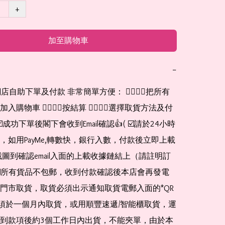
+
加至購物車
−
網店自助下單及付款 非常簡單方便： 👉🏻👉🏻把所有
購物車 👉🏻👉🏻按結算 👉🏻👉🏻選擇取貨方法及付
☑️成功下單後閣下會收到Email確認👍( ☑️請於24小時
，如用PayMe,轉數快，銀行入數，付款後立即上載
截圖到確認email入面的上載收據鏈結上（請註明訂
☑️所有貨品不包郵，收到付款確認後本店會再發電
門市取貨，取貨必須出示通知取貨電郵入面的*QR 
 及必須於一個月內取貨，或用順豐速遞/智能櫃取貨，運
到款項後約3個工作日內出貨，不能夾單，由於本