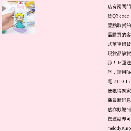
店有兩間門
貨QR co
豐點取貨的
需購買的客
式落單留貨
現貨品缺貨
諒！ ☑️
詢，請用Fa
電 2110 
便獲得獨家
播最新消息
然亦歡迎4
按連結即可加入 
melody Ku