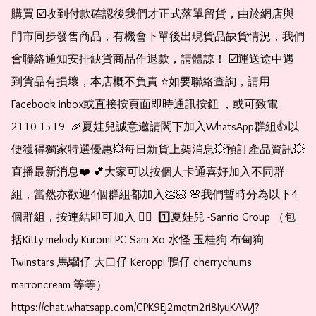
購買 ☑️收到付款確認後我們才正式落單留貨，由於網店與
門市同步發售商品，有機會下單後出現貨品缺貨情況，我們
會聯絡通知安排缺貨商品作退款，請體諒！ ☑️運送途中遇
到貨品有損壞，本店概不負責 ⭐️如要聯絡查詢，請用
Facebook inbox或直接按頁面即時通訊按鈕 ，或可致電 
2110 1519  🎉夏娃兒誠意邀請閣下加入WhatsApp群組👍以
便獲得獨家特選優惠💥每日新貨上架消息💥預訂產品資訊💥
直播最新消息❤️ 💕大家可以按個人卡通喜好加入不同群
組，當然亦歡迎4個群組都加入👏🏻 🌸我們暫時分為以下4
個群組，按連結即可加入 👇🏻  1️⃣夏娃兒 -Sanrio Group （包
括Kitty melody Kuromi PC Sam Xo 水怪 玉桂狗 布甸狗 
Twinstars 馬騮仔 大口仔 Keroppi 鴨仔 cherrychums 
marroncream 等等）  
https://chat.whatsapp.com/CPK9Ej2mqtm2ri8IyuKAWj?