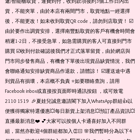
遞/智能櫃取貨，運費到付，收到款項後約3個工作日內出
貨，不能夾單，由於本店有兩間門市，取貨地點一經選擇
後，不能更改！如未收到取貨QR code，請勿到店取貨！ ☑️
由於要作出調貨安排，選擇南豐點取貨的客戶有機會時間會
稍遲1-2日，不接受急單，如急需購買的客人可直接到門市
購買 ☑️收到付款確認後我們才正式落單留貨，由於網店與
門市同步發售商品，有機會下單後出現貨品缺貨情況，我們
會聯絡通知安排缺貨商品作退款，請體諒！ ☑️運送途中遇
到貨品有損壞，本店概不負責 ⭐️如要聯絡查詢，請用
Facebook inbox或直接按頁面即時通訊按鈕 ，或可致電 
2110 1519  🎉夏娃兒誠意邀請閣下加入WhatsApp群組👍以
便獲得獨家特選優惠💥每日新貨上架消息💥預訂產品資訊💥
直播最新消息❤️ 💕大家可以按個人卡通喜好加入不同群
組，當然亦歡迎4個群組都加入👏🏻 🌸我們暫時分為以下4