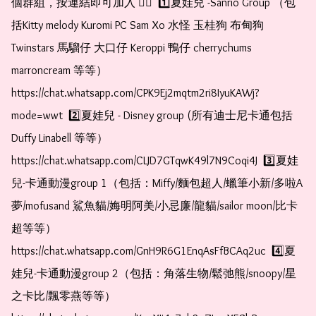
個群組，按連結即可加入 👇🏻  1️⃣夏娃兒 -Sanrio Group （包
括Kitty melody Kuromi PC Sam Xo 水怪 玉桂狗 布甸狗 
Twinstars 馬騮仔 大口仔 Keroppi 鴨仔 cherrychums 
marroncream 等等）  
https://chat.whatsapp.com/CPK9Ej2mqtm2ri8IyuKAWj?
mode=wwt  2️⃣夏娃兒 - Disney group (所有迪士尼卡通包括
Duffy Linabell 等等）  
https://chat.whatsapp.com/CLJD7GTqwK49l7N9Coqi4J  3️⃣夏娃
兒-卡通動漫group 1（包括：Miffy/麵包超人/蠟筆小新/多啦A
夢/mofusand 鯊魚貓/娒明阿美/小忌廉/龍貓/sailor moon/比卡
超等等）  
https://chat.whatsapp.com/GnH9R6G1EnqAsFfBCAq2uc  4️⃣夏
娃兒-卡通動漫group 2（包括：角落生物/鬆弛熊/snoopy/星
之卡比/飄零燕等等）  