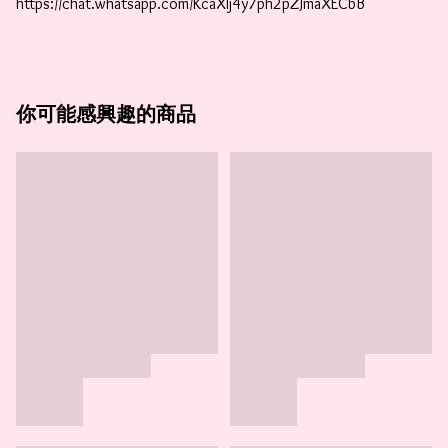
https://chat.whatsapp.com/KcaXIj4y7ph2pZJmaXECbB
你可能感興趣的商品