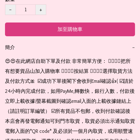
−
+
加至購物車
簡介
−
😍😍在此網店自助下單及付款 非常簡單方便： 👉🏻👉🏻把所
有想要貨品山加入購物車 👉🏻👉🏻按結算 👉🏻👉🏻選擇取貨方法
及付款方式🎀  ☑️成功下單後閣下會收到Email確認👍( ☑️請於
24小時內完成付款，如用PayMe,轉數快，銀行入數，付款後
立即上載收據/螢幕截圖到確認email入面的上載收據鏈結上
（請註明訂單編號） ☑️所有貨品不包郵，收到付款確認後
本店會再發電郵通知可到門市取貨，取貨必須出示通知取貨
電郵入面的*QR code* 及必須於一個月內取貨，或用順豐速