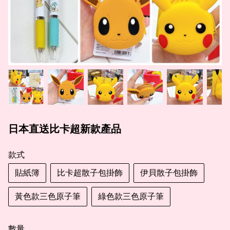
日本直送比卡超新款產品
款式
貼紙簿
比卡超散子包掛飾
伊貝散子包掛飾
黃色款三色原子筆
綠色款三色原子筆
數量