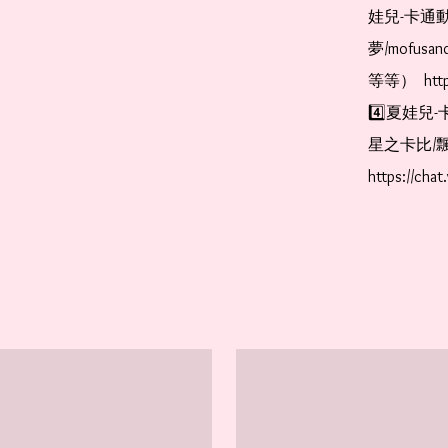
娃兒-卡通動
夢/mofus
等等）  https
4️⃣夏娃兒-
星之卡比/飄
https://cha