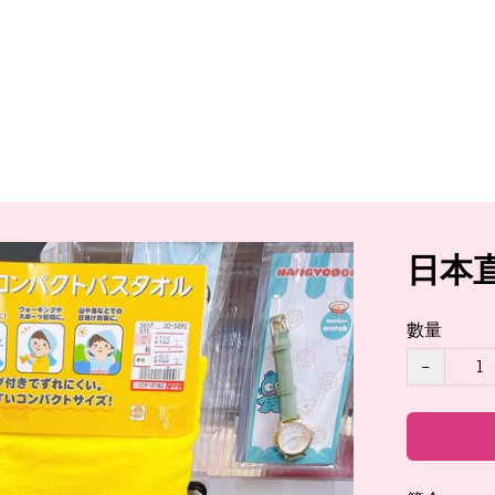
日本直
數量
−