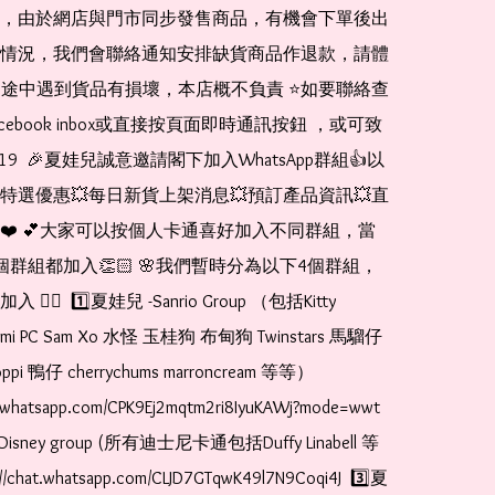
，由於網店與門市同步發售商品，有機會下單後出
情況，我們會聯絡通知安排缺貨商品作退款，請體
運送途中遇到貨品有損壞，本店概不負責 ⭐️如要聯絡查
cebook inbox或直接按頁面即時通訊按鈕 ，或可致
1519  🎉夏娃兒誠意邀請閣下加入WhatsApp群組👍以
特選優惠💥每日新貨上架消息💥預訂產品資訊💥直
❤️ 💕大家可以按個人卡通喜好加入不同群組，當
個群組都加入👏🏻 🌸我們暫時分為以下4個群組，
🏻  1️⃣夏娃兒 -Sanrio Group （包括Kitty 
romi PC Sam Xo 水怪 玉桂狗 布甸狗 Twinstars 馬騮仔 
pi 鴨仔 cherrychums marroncream 等等）  
t.whatsapp.com/CPK9Ej2mqtm2ri8IyuKAWj?mode=wwt  
Disney group (所有迪士尼卡通包括Duffy Linabell 等
//chat.whatsapp.com/CLJD7GTqwK49l7N9Coqi4J  3️⃣夏