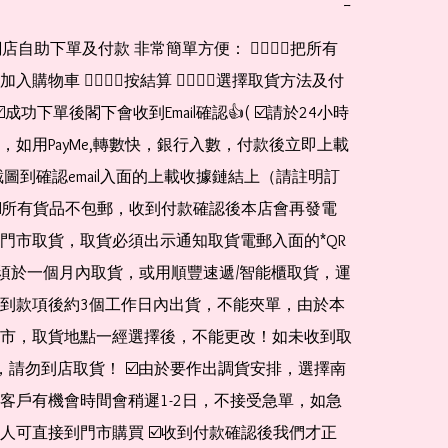
−
網店自助下單及付款 非常簡單方便： 👉🏻👉🏻把所有
購物車 👉🏻👉🏻按結算 👉🏻👉🏻選擇取貨方法及付
☑️成功下單後閣下會收到Email確認👍( ☑️請於24小時
，如用PayMe,轉數快，銀行入數，付款後立即上載
截圖到確認email入面的上載收據鏈結上（請註明訂
☑️所有貨品不包郵，收到付款確認後本店會再發電
門市取貨，取貨必須出示通知取貨電郵入面的*QR 
 及必須於一個月內取貨，或用順豐速遞/智能櫃取貨，運
到款項後約3個工作日內出貨，不能夾單，由於本
市，取貨地點一經選擇後，不能更改！如未收到取
de，請勿到店取貨！ ☑️由於要作出調貨安排，選擇南
客戶有機會時間會稍遲1-2日，不接受急單，如急
人可直接到門市購買 ☑️收到付款確認後我們才正