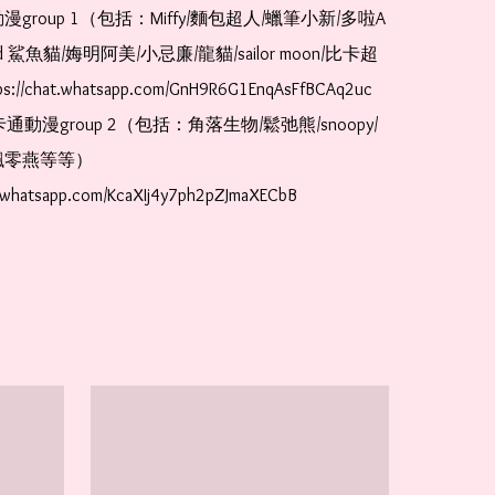
漫group 1（包括：Miffy/麵包超人/蠟筆小新/多啦A
and 鯊魚貓/娒明阿美/小忌廉/龍貓/sailor moon/比卡超
://chat.whatsapp.com/GnH9R6G1EnqAsFfBCAq2uc  
卡通動漫group 2（包括：角落生物/鬆弛熊/snoopy/
零燕等等）  
t.whatsapp.com/KcaXIj4y7ph2pZJmaXECbB