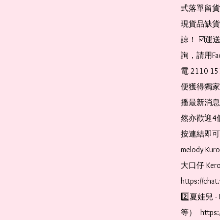
式落單留貨
現貨品缺貨
諒！ ☑️
詢，請用Fa
電 2110 
便獲得獨家
播最新消息
然亦歡迎4
按連結即可加入 
melody Ku
大口仔 Kerop
https://cha
2️⃣夏娃兒 - 
等）  https: