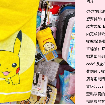
簡介
😍😍在此
想要貨品山加入
款方式🎀  
內完成付款
收據/螢幕
單編號） 
郵通知可到
code*
費到付，收
店有兩間門
貨QR co
豐點取貨的
需購買的客