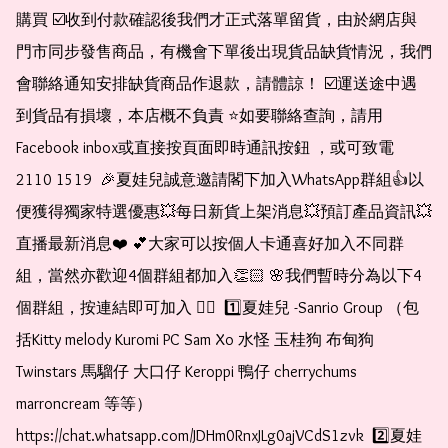
購買 ☑️收到付款確認後我們才正式落單留貨，由於網店與
門市同步發售商品，有機會下單後出現貨品缺貨情況，我們
會聯絡通知安排缺貨商品作退款，請體諒！ ☑️運送途中遇
到貨品有損壞，本店概不負責 ⭐️如要聯絡查詢，請用
Facebook inbox或直接按頁面即時通訊按鈕 ，或可致電 
2110 1519  🎉夏娃兒誠意邀請閣下加入WhatsApp群組👍以
便獲得獨家特選優惠💥每日新貨上架消息💥預訂產品資訊💥
直播最新消息❤️ 💕大家可以按個人卡通喜好加入不同群
組，當然亦歡迎4個群組都加入👏🏻 🌸我們暫時分為以下4
個群組，按連結即可加入 👇🏻  1️⃣夏娃兒 -Sanrio Group （包
括Kitty melody Kuromi PC Sam Xo 水怪 玉桂狗 布甸狗 
Twinstars 馬騮仔 大口仔 Keroppi 鴨仔 cherrychums 
marroncream 等等）  
https://chat.whatsapp.com/JDHm0RnxJLg0ajVCdS1zvk  2️⃣夏娃