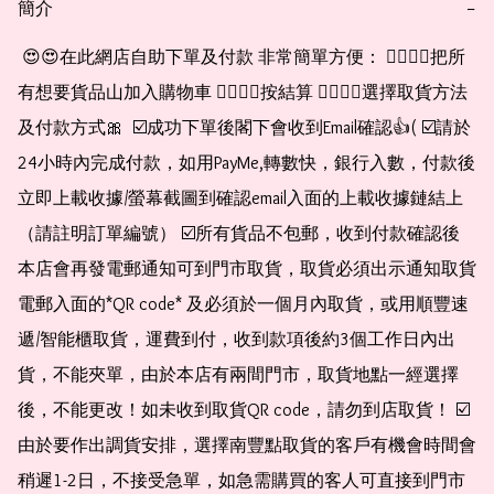
簡介
−
 😍😍在此網店自助下單及付款 非常簡單方便： 👉🏻👉🏻把所
有想要貨品山加入購物車 👉🏻👉🏻按結算 👉🏻👉🏻選擇取貨方法
及付款方式🎀  ☑️成功下單後閣下會收到Email確認👍( ☑️請於
24小時內完成付款，如用PayMe,轉數快，銀行入數，付款後
立即上載收據/螢幕截圖到確認email入面的上載收據鏈結上
（請註明訂單編號） ☑️所有貨品不包郵，收到付款確認後
本店會再發電郵通知可到門市取貨，取貨必須出示通知取貨
電郵入面的*QR code* 及必須於一個月內取貨，或用順豐速
遞/智能櫃取貨，運費到付，收到款項後約3個工作日內出
貨，不能夾單，由於本店有兩間門市，取貨地點一經選擇
後，不能更改！如未收到取貨QR code，請勿到店取貨！ ☑️
由於要作出調貨安排，選擇南豐點取貨的客戶有機會時間會
稍遲1-2日，不接受急單，如急需購買的客人可直接到門市