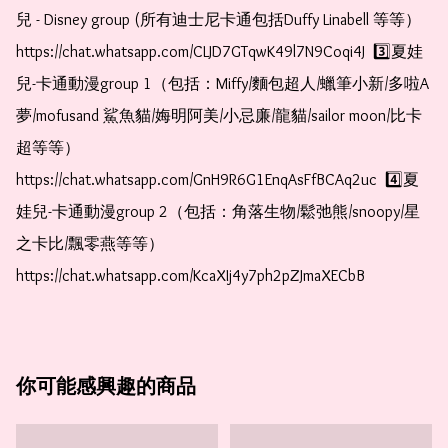
兒 - Disney group (所有迪士尼卡通包括Duffy Linabell 等等）  
https://chat.whatsapp.com/CLJD7GTqwK49l7N9Coqi4J  3️⃣夏娃
兒-卡通動漫group 1（包括：Miffy/麵包超人/蠟筆小新/多啦A
夢/mofusand 鯊魚貓/娒明阿美/小忌廉/龍貓/sailor moon/比卡
超等等）  
https://chat.whatsapp.com/GnH9R6G1EnqAsFfBCAq2uc  4️⃣夏
娃兒-卡通動漫group 2（包括：角落生物/鬆弛熊/snoopy/星
之卡比/飄零燕等等）  
https://chat.whatsapp.com/KcaXIj4y7ph2pZJmaXECbB    
你可能感興趣的商品