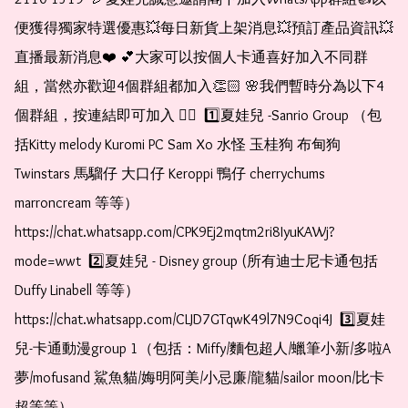
便獲得獨家特選優惠💥每日新貨上架消息💥預訂產品資訊💥
直播最新消息❤️ 💕大家可以按個人卡通喜好加入不同群
組，當然亦歡迎4個群組都加入👏🏻 🌸我們暫時分為以下4
個群組，按連結即可加入 👇🏻  1️⃣夏娃兒 -Sanrio Group （包
括Kitty melody Kuromi PC Sam Xo 水怪 玉桂狗 布甸狗 
Twinstars 馬騮仔 大口仔 Keroppi 鴨仔 cherrychums 
marroncream 等等）  
https://chat.whatsapp.com/CPK9Ej2mqtm2ri8IyuKAWj?
mode=wwt  2️⃣夏娃兒 - Disney group (所有迪士尼卡通包括
Duffy Linabell 等等）  
https://chat.whatsapp.com/CLJD7GTqwK49l7N9Coqi4J  3️⃣夏娃
兒-卡通動漫group 1（包括：Miffy/麵包超人/蠟筆小新/多啦A
夢/mofusand 鯊魚貓/娒明阿美/小忌廉/龍貓/sailor moon/比卡
超等等）  