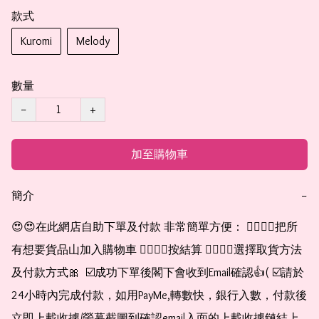
款式
Kuromi
Melody
數量
−
+
加至購物車
簡介
−
😍😍在此網店自助下單及付款 非常簡單方便： 👉🏻👉🏻把所
有想要貨品山加入購物車 👉🏻👉🏻按結算 👉🏻👉🏻選擇取貨方法
及付款方式🎀  ☑️成功下單後閣下會收到Email確認👍( ☑️請於
24小時內完成付款，如用PayMe,轉數快，銀行入數，付款後
立即上載收據/螢幕截圖到確認email入面的上載收據鏈結上