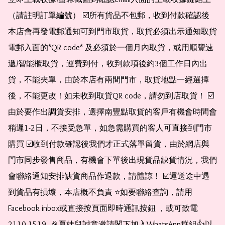
（請註明訂單編號） ☑️所有貨品不包郵，收到付款確認後
本店會再發電郵通知可到門市取貨，取貨必須出示通知取貨
電郵入面的*QR code* 及必須於一個月內取貨，或用順豐速
遞/智能櫃取貨，運費到付，收到款項後約3個工作日內出
貨，不能夾單，由於本店有兩間門市，取貨地點一經選擇
後，不能更改！如未收到取貨QR code，請勿到店取貨！ ☑️
由於要作出調貨安排，選擇南豐點取貨的客戶有機會時間會
稍遲1-2日，不接受急單，如急需購買的客人可直接到門市
購買 ☑️收到付款確認後我們才正式落單留貨，由於網店與
門市同步發售商品，有機會下單後出現貨品缺貨情況，我們
會聯絡通知安排缺貨商品作退款，請體諒！ ☑️運送途中遇
到貨品有損壞，本店概不負責 ⭐️如要聯絡查詢，請用
Facebook inbox或直接按頁面即時通訊按鈕 ，或可致電 
2110 1519  🎉夏娃兒誠意邀請閣下加入WhatsApp群組👍以