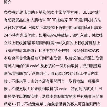
簡介
−
😍😍在此網店自助下單及付款 非常簡單方便： 👉🏻👉🏻把所
有想要貨品山加入購物車 👉🏻👉🏻按結算 👉🏻👉🏻選擇取貨方法
及付款方式🎀  ☑️成功下單後閣下會收到Email確認👍( ☑️請於
24小時內完成付款，如用PayMe,轉數快，銀行入數，付款後
立即上載收據/螢幕截圖到確認email入面的上載收據鏈結上
（請註明訂單編號） ☑️所有貨品不包郵，收到付款確認後
本店會再發電郵通知可到門市取貨，取貨必須出示通知取貨
電郵入面的*QR code* 及必須於一個月內取貨，或用順豐速
遞/智能櫃取貨，運費到付，收到款項後約3個工作日內出
貨，不能夾單，由於本店有兩間門市，取貨地點一經選擇
後，不能更改！如未收到取貨QR code，請勿到店取貨！ ☑️
由於要作出調貨安排，選擇南豐點取貨的客戶有機會時間會
稍遲1-2日，不接受急單，如急需購買的客人可直接到門市