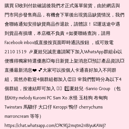
購買 ☑️收到付款確認後我們才正式落單留貨，由於網店與
門市同步發售商品，有機會下單後出現貨品缺貨情況，我們
會聯絡通知安排缺貨商品作退款，請體諒！ ☑️運送途中遇
到貨品有損壞，本店概不負責 ⭐️如要聯絡查詢，請用
Facebook inbox或直接按頁面即時通訊按鈕 ，或可致電 
2110 1519  🎉夏娃兒誠意邀請閣下加入WhatsApp群組👍以
便獲得獨家特選優惠💥每日新貨上架消息💥預訂產品資訊💥
直播最新消息❤️ 💕大家可以按個人卡通喜好加入不同群
組，當然亦歡迎4個群組都加入👏🏻 🌸我們暫時分為以下4
個群組，按連結即可加入 👇🏻  1️⃣夏娃兒 -Sanrio Group （包
括Kitty melody Kuromi PC Sam Xo 水怪 玉桂狗 布甸狗 
Twinstars 馬騮仔 大口仔 Keroppi 鴨仔 cherrychums 
marroncream 等等）  
https://chat.whatsapp.com/CPK9Ej2mqtm2ri8IyuKAWj?