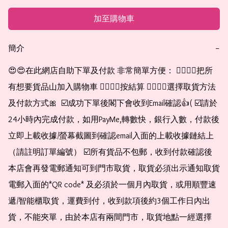
加至購物車
簡介
−
😍😍在此網店自助下單及付款 非常簡單方便： 👉🏻👉🏻把所
有想要貨品山加入購物車 👉🏻👉🏻按結算 👉🏻👉🏻選擇取貨方法
及付款方式🎀  ☑️成功下單後閣下會收到Email確認👍( ☑️請於
24小時內完成付款，如用PayMe,轉數快，銀行入數，付款後
立即上載收據/螢幕截圖到確認email入面的上載收據鏈結上
（請註明訂單編號） ☑️所有貨品不包郵，收到付款確認後
本店會再發電郵通知可到門市取貨，取貨必須出示通知取貨
電郵入面的*QR code* 及必須於一個月內取貨，或用順豐速
遞/智能櫃取貨，運費到付，收到款項後約3個工作日內出
貨，不能夾單，由於本店有兩間門市，取貨地點一經選擇