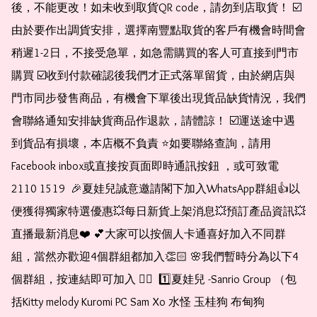
後，不能更改！如未收到取貨QR code，請勿到店取貨！ ☑️
由於要作出調貨安排，選擇南豐點取貨的客戶有機會時間會
稍遲1-2日，不接受急單，如急需購買的客人可直接到門市
購買 ☑️收到付款確認後我們才正式落單留貨，由於網店與
門市同步發售商品，有機會下單後出現貨品缺貨情況，我們
會聯絡通知安排缺貨商品作退款，請體諒！ ☑️運送途中遇
到貨品有損壞，本店概不負責 ⭐️如要聯絡查詢，請用
Facebook inbox或直接按頁面即時通訊按鈕 ，或可致電 
2110 1519  🎉夏娃兒誠意邀請閣下加入WhatsApp群組👍以
便獲得獨家特選優惠💥每日新貨上架消息💥預訂產品資訊💥
直播最新消息❤️ 💕大家可以按個人卡通喜好加入不同群
組，當然亦歡迎4個群組都加入👏🏻 🌸我們暫時分為以下4
個群組，按連結即可加入 👇🏻  1️⃣夏娃兒 -Sanrio Group （包
括Kitty melody Kuromi PC Sam Xo 水怪 玉桂狗 布甸狗 