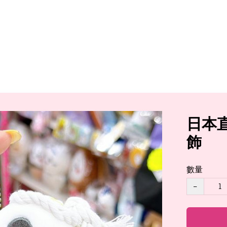
日本
飾
數量
−