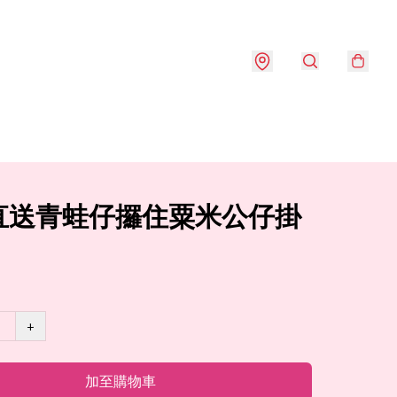
直送青蛙仔攞住粟米公仔掛
+
加至購物車