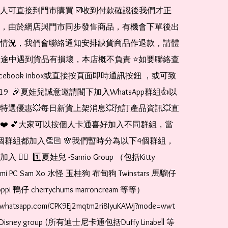
人可直接到門市購買 ☑️收到付款確認後我們才正
，由於網店與門市同步發售商品，有機會下單後出
情況，我們會聯絡通知安排缺貨商品作退款，請體
運送途中遇到貨品有損壞，本店概不負責 ⭐️如要聯絡查
cebook inbox或直接按頁面即時通訊按鈕 ，或可致
1519  🎉夏娃兒誠意邀請閣下加入WhatsApp群組👍以
特選優惠💥每日新貨上架消息💥預訂產品資訊💥直
❤️ 💕大家可以按個人卡通喜好加入不同群組，當
個群組都加入👏🏻 🌸我們暫時分為以下4個群組，
🏻  1️⃣夏娃兒 -Sanrio Group （包括Kitty 
romi PC Sam Xo 水怪 玉桂狗 布甸狗 Twinstars 馬騮仔 
pi 鴨仔 cherrychums marroncream 等等）  
t.whatsapp.com/CPK9Ej2mqtm2ri8IyuKAWj?mode=wwt  
Disney group (所有迪士尼卡通包括Duffy Linabell 等