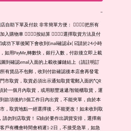
−
網店自助下單及付款 非常簡單方便： 👉🏻👉🏻把所有
購物車 👉🏻👉🏻按結算 👉🏻👉🏻選擇取貨方法及付
☑️成功下單後閣下會收到Email確認👍( ☑️請於24小時
，如用PayMe,轉數快，銀行入數，付款後立即上載
截圖到確認email入面的上載收據鏈結上（請註明訂
☑️所有貨品不包郵，收到付款確認後本店會再發電
門市取貨，取貨必須出示通知取貨電郵入面的*QR 
 及必須於一個月內取貨，或用順豐速遞/智能櫃取貨，運
到款項後約3個工作日內出貨，不能夾單，由於本
市，取貨地點一經選擇後，不能更改！如未收到取
de，請勿到店取貨！ ☑️由於要作出調貨安排，選擇南
客戶有機會時間會稍遲1-2日，不接受急單，如急