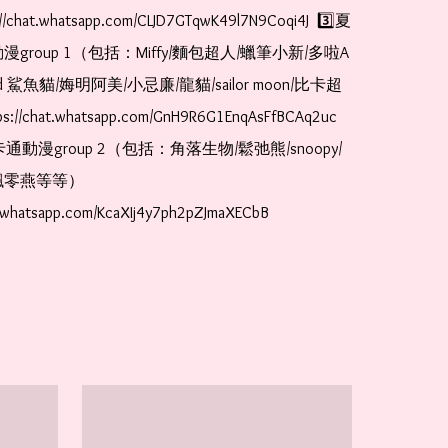
//chat.whatsapp.com/CLJD7GTqwK49l7N9Coqi4J  3️⃣夏
漫group 1（包括：Miffy/麵包超人/蠟筆小新/多啦A
and 鯊魚貓/娒明阿美/小忌廉/龍貓/sailor moon/比卡超
://chat.whatsapp.com/GnH9R6G1EnqAsFfBCAq2uc  
卡通動漫group 2（包括：角落生物/鬆弛熊/snoopy/
零燕等等）  
t.whatsapp.com/KcaXIj4y7ph2pZJmaXECbB