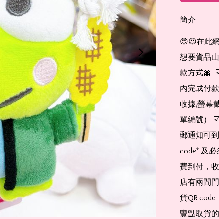
簡介
😍😍在此
想要貨品山加入
款方式🎀  
內完成付款
收據/螢幕
單編號） 
郵通知可到
code*
費到付，收
店有兩間門
貨QR co
豐點取貨的