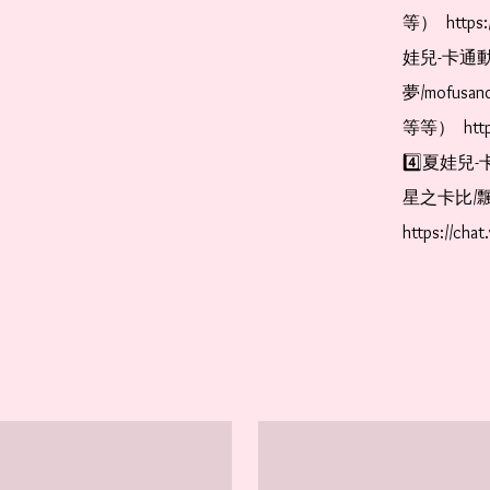
等）  https:
娃兒-卡通動
夢/mofus
等等）  https
4️⃣夏娃兒-
星之卡比/飄
https://cha