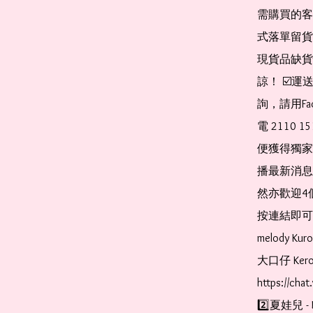
需購買的客
式落單留貨
現貨品缺貨
諒！ ☑️
詢，請用Fa
電 2110 
便獲得獨家
播最新消息
然亦歡迎4
按連結即可加入 
melody Ku
大口仔 Kerop
https://cha
2️⃣夏娃兒 - 