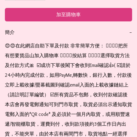
加至購物車
簡介
−
😍😍在此網店自助下單及付款 非常簡單方便： 👉🏻👉🏻把所
有想要貨品山加入購物車 👉🏻👉🏻按結算 👉🏻👉🏻選擇取貨方法
及付款方式🎀  ☑️成功下單後閣下會收到Email確認👍( ☑️請於
24小時內完成付款，如用PayMe,轉數快，銀行入數，付款後
立即上載收據/螢幕截圖到確認email入面的上載收據鏈結上
（請註明訂單編號） ☑️所有貨品不包郵，收到付款確認後
本店會再發電郵通知可到門市取貨，取貨必須出示通知取貨
電郵入面的*QR code* 及必須於一個月內取貨，或用順豐速
遞/智能櫃取貨，運費到付，收到款項後約3個工作日內出
貨，不能夾單，由於本店有兩間門市，取貨地點一經選擇