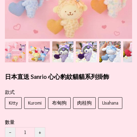
日本直送 Sanrio 心心豹紋貓貓系列掛飾
款式
Kitty
Kuromi
布甸狗
肉桂狗
Usahana
數量
−
+