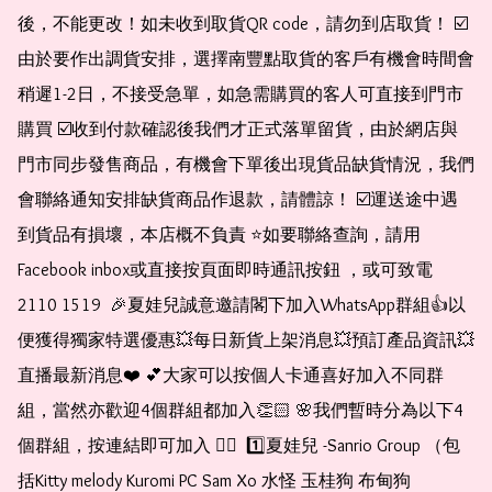
後，不能更改！如未收到取貨QR code，請勿到店取貨！ ☑️
由於要作出調貨安排，選擇南豐點取貨的客戶有機會時間會
稍遲1-2日，不接受急單，如急需購買的客人可直接到門市
購買 ☑️收到付款確認後我們才正式落單留貨，由於網店與
門市同步發售商品，有機會下單後出現貨品缺貨情況，我們
會聯絡通知安排缺貨商品作退款，請體諒！ ☑️運送途中遇
到貨品有損壞，本店概不負責 ⭐️如要聯絡查詢，請用
Facebook inbox或直接按頁面即時通訊按鈕 ，或可致電 
2110 1519  🎉夏娃兒誠意邀請閣下加入WhatsApp群組👍以
便獲得獨家特選優惠💥每日新貨上架消息💥預訂產品資訊💥
直播最新消息❤️ 💕大家可以按個人卡通喜好加入不同群
組，當然亦歡迎4個群組都加入👏🏻 🌸我們暫時分為以下4
個群組，按連結即可加入 👇🏻  1️⃣夏娃兒 -Sanrio Group （包
括Kitty melody Kuromi PC Sam Xo 水怪 玉桂狗 布甸狗 