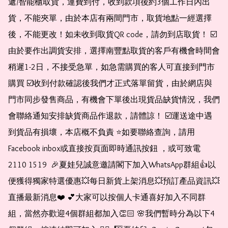
遞/智能櫃取貨，運費到付，收到款項後約3個工作日內出
貨，不能夾單，由於本店有兩間門市，取貨地點一經選擇
後，不能更改！如未收到取貨QR code，請勿到店取貨！ ☑️
由於要作出調貨安排，選擇南豐點取貨的客戶有機會時間會
稍遲1-2日，不接受急單，如急需購買的客人可直接到門市
購買 ☑️收到付款確認後我們才正式落單留貨，由於網店與
門市同步發售商品，有機會下單後出現貨品缺貨情況，我們
會聯絡通知安排缺貨商品作退款，請體諒！ ☑️運送途中遇
到貨品有損壞，本店概不負責 ⭐️如要聯絡查詢，請用
Facebook inbox或直接按頁面即時通訊按鈕 ，或可致電 
2110 1519  🎉夏娃兒誠意邀請閣下加入WhatsApp群組👍以
便獲得獨家特選優惠💥每日新貨上架消息💥預訂產品資訊💥
直播最新消息❤️ 💕大家可以按個人卡通喜好加入不同群
組，當然亦歡迎4個群組都加入👏🏻 🌸我們暫時分為以下4