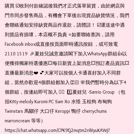
購買 ☑️收到付款確認後我們才正式落單留貨，由於網店與
門市同步發售商品，有機會下單後出現貨品缺貨情況，我們
會聯絡通知安排缺貨商品作退款，請體諒！ ☑️運送途中遇
到貨品有損壞，本店概不負責 ⭐️如要聯絡查詢，請用
Facebook inbox或直接按頁面即時通訊按鈕 ，或可致電 
2110 1519  🎉夏娃兒誠意邀請閣下加入WhatsApp群組👍以
便獲得獨家特選優惠💥每日新貨上架消息💥預訂產品資訊💥
直播最新消息❤️ 💕大家可以按個人卡通喜好加入不同群
組，當然亦歡迎4個群組都加入👏🏻 🌸我們暫時分為以下4
個群組，按連結即可加入 👇🏻  1️⃣夏娃兒 -Sanrio Group （包
括Kitty melody Kuromi PC Sam Xo 水怪 玉桂狗 布甸狗 
Twinstars 馬騮仔 大口仔 Keroppi 鴨仔 cherrychums 
marroncream 等等）  
https://chat.whatsapp.com/CPK9Ej2mqtm2ri8IyuKAWj?