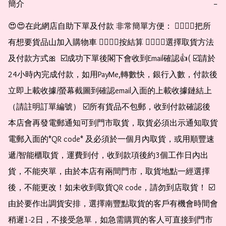
簡介
−
😍😍在此網店自助下單及付款 非常簡單方便： 👉🏻👉🏻把所
有想要貨品山加入購物車 👉🏻👉🏻按結算 👉🏻👉🏻選擇取貨方法
及付款方式🎀  ☑️成功下單後閣下會收到Email確認👍( ☑️請於
24小時內完成付款，如用PayMe,轉數快，銀行入數，付款後
立即上載收據/螢幕截圖到確認email入面的上載收據鏈結上
（請註明訂單編號） ☑️所有貨品不包郵，收到付款確認後
本店會再發電郵通知可到門市取貨，取貨必須出示通知取貨
電郵入面的*QR code* 及必須於一個月內取貨，或用順豐速
遞/智能櫃取貨，運費到付，收到款項後約3個工作日內出
貨，不能夾單，由於本店有兩間門市，取貨地點一經選擇
後，不能更改！如未收到取貨QR code，請勿到店取貨！ ☑️
由於要作出調貨安排，選擇南豐點取貨的客戶有機會時間會
稍遲1-2日，不接受急單，如急需購買的客人可直接到門市