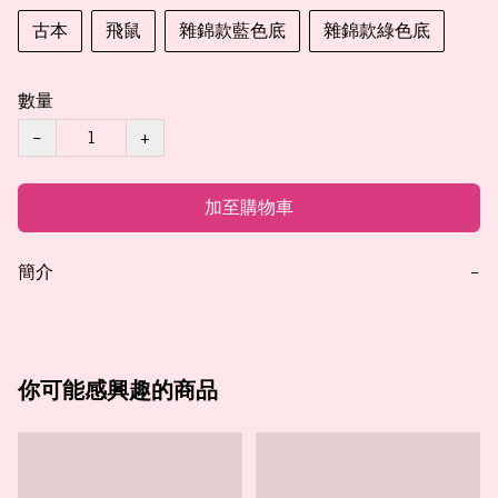
古本
飛鼠
雜錦款藍色底
雜錦款綠色底
數量
−
+
加至購物車
簡介
−
你可能感興趣的商品