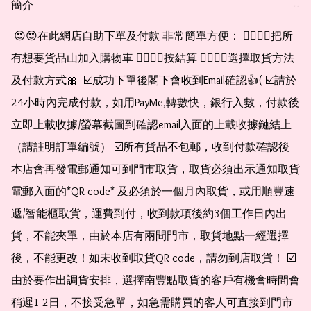
簡介
−
 😍😍在此網店自助下單及付款 非常簡單方便： 👉🏻👉🏻把所
有想要貨品山加入購物車 👉🏻👉🏻按結算 👉🏻👉🏻選擇取貨方法
及付款方式🎀  ☑️成功下單後閣下會收到Email確認👍( ☑️請於
24小時內完成付款，如用PayMe,轉數快，銀行入數，付款後
立即上載收據/螢幕截圖到確認email入面的上載收據鏈結上
（請註明訂單編號） ☑️所有貨品不包郵，收到付款確認後
本店會再發電郵通知可到門市取貨，取貨必須出示通知取貨
電郵入面的*QR code* 及必須於一個月內取貨，或用順豐速
遞/智能櫃取貨，運費到付，收到款項後約3個工作日內出
貨，不能夾單，由於本店有兩間門市，取貨地點一經選擇
後，不能更改！如未收到取貨QR code，請勿到店取貨！ ☑️
由於要作出調貨安排，選擇南豐點取貨的客戶有機會時間會
稍遲1-2日，不接受急單，如急需購買的客人可直接到門市