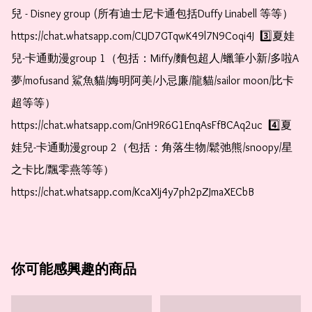
兒 - Disney group (所有迪士尼卡通包括Duffy Linabell 等等）  
https://chat.whatsapp.com/CLJD7GTqwK49l7N9Coqi4J  3️⃣夏娃
兒-卡通動漫group 1（包括：Miffy/麵包超人/蠟筆小新/多啦A
夢/mofusand 鯊魚貓/娒明阿美/小忌廉/龍貓/sailor moon/比卡
超等等）  
https://chat.whatsapp.com/GnH9R6G1EnqAsFfBCAq2uc  4️⃣夏
娃兒-卡通動漫group 2（包括：角落生物/鬆弛熊/snoopy/星
之卡比/飄零燕等等）  
https://chat.whatsapp.com/KcaXIj4y7ph2pZJmaXECbB    
你可能感興趣的商品