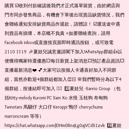
購買 ☑️收到付款確認後我們才正式落單留貨，由於網店與
門市同步發售商品，有機會下單後出現貨品缺貨情況，我們
會聯絡通知安排缺貨商品作退款，請體諒！ ☑️運送途中遇
到貨品有損壞，本店概不負責 ⭐️如要聯絡查詢，請用
Facebook inbox或直接按頁面即時通訊按鈕 ，或可致電 
2110 1519  🎉夏娃兒誠意邀請閣下加入WhatsApp群組👍以
便獲得獨家特選優惠💥每日新貨上架消息💥預訂產品資訊💥
直播最新消息❤️ 💕大家可以按個人卡通喜好加入不同群
組，當然亦歡迎4個群組都加入👏🏻 🌸我們暫時分為以下4
個群組，按連結即可加入 👇🏻  1️⃣夏娃兒 -Sanrio Group （包
括Kitty melody Kuromi PC Sam Xo 水怪 玉桂狗 布甸狗 
Twinstars 馬騮仔 大口仔 Keroppi 鴨仔 cherrychums 
marroncream 等等）  
https://chat.whatsapp.com/JDHm0RnxJLg0ajVCdS1zvk  2️⃣夏娃