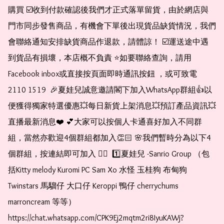
購買 ☑️收到付款確認後我們才正式落單留貨，由於網店與
門市同步發售商品，有機會下單後出現貨品缺貨情況，我們
會聯絡通知安排缺貨商品作退款，請體諒！ ☑️運送途中遇
到貨品有損壞，本店概不負責 ⭐️如要聯絡查詢，請用
Facebook inbox或直接按頁面即時通訊按鈕 ，或可致電 
2110 1519  🎉夏娃兒誠意邀請閣下加入WhatsApp群組👍以
便獲得獨家特選優惠💥每日新貨上架消息💥預訂產品資訊💥
直播最新消息❤️ 💕大家可以按個人卡通喜好加入不同群
組，當然亦歡迎4個群組都加入👏🏻 🌸我們暫時分為以下4
個群組，按連結即可加入 👇🏻  1️⃣夏娃兒 -Sanrio Group （包
括Kitty melody Kuromi PC Sam Xo 水怪 玉桂狗 布甸狗 
Twinstars 馬騮仔 大口仔 Keroppi 鴨仔 cherrychums 
marroncream 等等）  
https://chat.whatsapp.com/CPK9Ej2mqtm2ri8IyuKAWj?