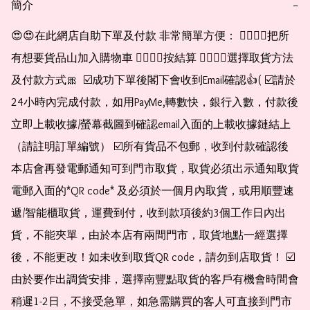
簡介
−
😍😍在此網店自助下單及付款 非常簡單方便： 👉🏻👉🏻把所
有想要貨品山加入購物車 👉🏻👉🏻按結算 👉🏻👉🏻選擇取貨方法
及付款方式🎀  ☑️成功下單後閣下會收到Email確認👍( ☑️請於
24小時內完成付款，如用PayMe,轉數快，銀行入數，付款後
立即上載收據/螢幕截圖到確認email入面的上載收據鏈結上
（請註明訂單編號） ☑️所有貨品不包郵，收到付款確認後
本店會再發電郵通知可到門市取貨，取貨必須出示通知取貨
電郵入面的*QR code* 及必須於一個月內取貨，或用順豐速
遞/智能櫃取貨，運費到付，收到款項後約3個工作日內出
貨，不能夾單，由於本店有兩間門市，取貨地點一經選擇
後，不能更改！如未收到取貨QR code，請勿到店取貨！ ☑️
由於要作出調貨安排，選擇南豐點取貨的客戶有機會時間會
稍遲1-2日，不接受急單，如急需購買的客人可直接到門市