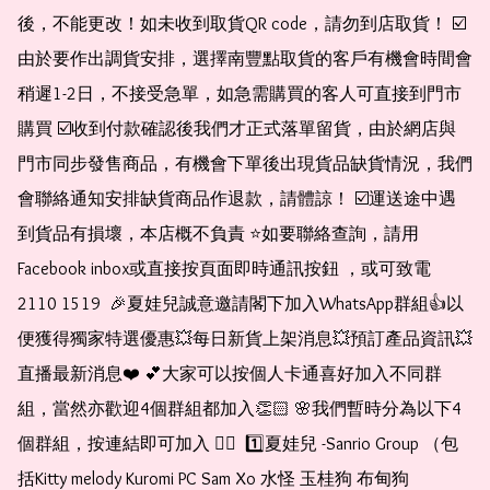
後，不能更改！如未收到取貨QR code，請勿到店取貨！ ☑️
由於要作出調貨安排，選擇南豐點取貨的客戶有機會時間會
稍遲1-2日，不接受急單，如急需購買的客人可直接到門市
購買 ☑️收到付款確認後我們才正式落單留貨，由於網店與
門市同步發售商品，有機會下單後出現貨品缺貨情況，我們
會聯絡通知安排缺貨商品作退款，請體諒！ ☑️運送途中遇
到貨品有損壞，本店概不負責 ⭐️如要聯絡查詢，請用
Facebook inbox或直接按頁面即時通訊按鈕 ，或可致電 
2110 1519  🎉夏娃兒誠意邀請閣下加入WhatsApp群組👍以
便獲得獨家特選優惠💥每日新貨上架消息💥預訂產品資訊💥
直播最新消息❤️ 💕大家可以按個人卡通喜好加入不同群
組，當然亦歡迎4個群組都加入👏🏻 🌸我們暫時分為以下4
個群組，按連結即可加入 👇🏻  1️⃣夏娃兒 -Sanrio Group （包
括Kitty melody Kuromi PC Sam Xo 水怪 玉桂狗 布甸狗 