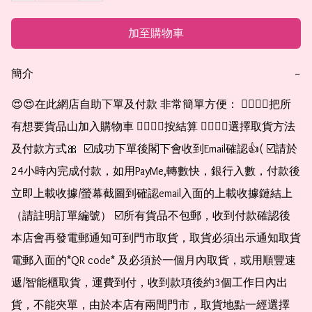
加至購物車
簡介
−
😍😍在此網店自助下單及付款 非常簡單方便： 👉🏻👉🏻把所
有想要貨品山加入購物車 👉🏻👉🏻按結算 👉🏻👉🏻選擇取貨方法
及付款方式🎀  ☑️成功下單後閣下會收到Email確認👍( ☑️請於
24小時內完成付款，如用PayMe,轉數快，銀行入數，付款後
立即上載收據/螢幕截圖到確認email入面的上載收據鏈結上
（請註明訂單編號） ☑️所有貨品不包郵，收到付款確認後
本店會再發電郵通知可到門市取貨，取貨必須出示通知取貨
電郵入面的*QR code* 及必須於一個月內取貨，或用順豐速
遞/智能櫃取貨，運費到付，收到款項後約3個工作日內出
貨，不能夾單，由於本店有兩間門市，取貨地點一經選擇