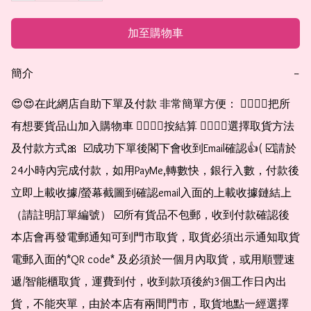
加至購物車
簡介
−
😍😍在此網店自助下單及付款 非常簡單方便： 👉🏻👉🏻把所
有想要貨品山加入購物車 👉🏻👉🏻按結算 👉🏻👉🏻選擇取貨方法
及付款方式🎀  ☑️成功下單後閣下會收到Email確認👍( ☑️請於
24小時內完成付款，如用PayMe,轉數快，銀行入數，付款後
立即上載收據/螢幕截圖到確認email入面的上載收據鏈結上
（請註明訂單編號） ☑️所有貨品不包郵，收到付款確認後
本店會再發電郵通知可到門市取貨，取貨必須出示通知取貨
電郵入面的*QR code* 及必須於一個月內取貨，或用順豐速
遞/智能櫃取貨，運費到付，收到款項後約3個工作日內出
貨，不能夾單，由於本店有兩間門市，取貨地點一經選擇