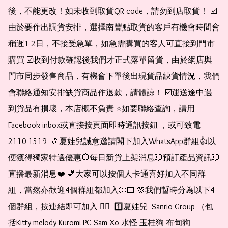
後，不能更改！如未收到取貨QR code，請勿到店取貨！ ☑️
由於要作出調貨安排，選擇南豐點取貨的客戶有機會時間會
稍遲1-2日，不接受急單，如急需購買的客人可直接到門市
購買 ☑️收到付款確認後我們才正式落單留貨，由於網店與
門市同步發售商品，有機會下單後出現貨品缺貨情況，我們
會聯絡通知安排缺貨商品作退款，請體諒！ ☑️運送途中遇
到貨品有損壞，本店概不負責 ⭐️如要聯絡查詢，請用
Facebook inbox或直接按頁面即時通訊按鈕 ，或可致電 
2110 1519  🎉夏娃兒誠意邀請閣下加入WhatsApp群組👍以
便獲得獨家特選優惠💥每日新貨上架消息💥預訂產品資訊💥
直播最新消息❤️ 💕大家可以按個人卡通喜好加入不同群
組，當然亦歡迎4個群組都加入👏🏻 🌸我們暫時分為以下4
個群組，按連結即可加入 👇🏻  1️⃣夏娃兒 -Sanrio Group （包
括Kitty melody Kuromi PC Sam Xo 水怪 玉桂狗 布甸狗 