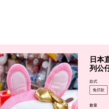
日本直
列公仔
款式
兔仔款
數量