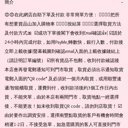
簡介
−
😍😍在此網店自助下單及付款 非常簡單方便： 👉🏻👉🏻把所
有想要貨品山加入購物車 👉🏻👉🏻按結算 👉🏻👉🏻選擇取貨方法
及付款方式🎀  ☑️成功下單後閣下會收到Email確認👍( ☑️請於
24小時內完成付款，如用PayMe,轉數快，銀行入數，付款後
立即上載收據/螢幕截圖到確認email入面的上載收據鏈結上
（請註明訂單編號） ☑️所有貨品不包郵，收到付款確認後
本店會再發電郵通知可到門市取貨，取貨必須出示通知取貨
電郵入面的*QR code* 及必須於一個月內取貨，或用順豐速
遞/智能櫃取貨，運費到付，收到款項後約3個工作日內出
貨，不能夾單，由於本店有兩間門市，取貨地點一經選擇
後，不能更改！如未收到取貨QR code，請勿到店取貨！ ☑️
由於要作出調貨安排，選擇南豐點取貨的客戶有機會時間會
稍遲1-2日，不接受急單，如急需購買的客人可直接到門市