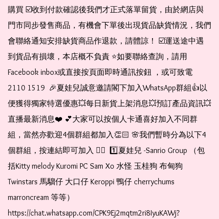
購買 ☑️收到付款確認後我們才正式落單留貨，由於網店與
門市同步發售商品，有機會下單後出現貨品缺貨情況，我們
會聯絡通知安排缺貨商品作退款，請體諒！ ☑️運送途中遇
到貨品有損壞，本店概不負責 ⭐️如要聯絡查詢，請用
Facebook inbox或直接按頁面即時通訊按鈕 ，或可致電 
2110 1519  🎉夏娃兒誠意邀請閣下加入WhatsApp群組👍以
便獲得獨家特選優惠💥每日新貨上架消息💥預訂產品資訊💥
直播最新消息❤️ 💕大家可以按個人卡通喜好加入不同群
組，當然亦歡迎4個群組都加入👏🏻 🌸我們暫時分為以下4
個群組，按連結即可加入 👇🏻  1️⃣夏娃兒 -Sanrio Group （包
括Kitty melody Kuromi PC Sam Xo 水怪 玉桂狗 布甸狗 
Twinstars 馬騮仔 大口仔 Keroppi 鴨仔 cherrychums 
marroncream 等等）  
https://chat.whatsapp.com/CPK9Ej2mqtm2ri8IyuKAWj?