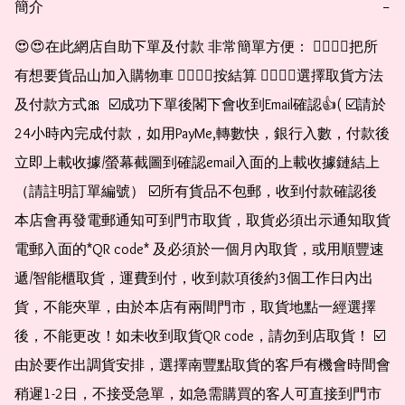
簡介
−
😍😍在此網店自助下單及付款 非常簡單方便： 👉🏻👉🏻把所
有想要貨品山加入購物車 👉🏻👉🏻按結算 👉🏻👉🏻選擇取貨方法
及付款方式🎀  ☑️成功下單後閣下會收到Email確認👍( ☑️請於
24小時內完成付款，如用PayMe,轉數快，銀行入數，付款後
立即上載收據/螢幕截圖到確認email入面的上載收據鏈結上
（請註明訂單編號） ☑️所有貨品不包郵，收到付款確認後
本店會再發電郵通知可到門市取貨，取貨必須出示通知取貨
電郵入面的*QR code* 及必須於一個月內取貨，或用順豐速
遞/智能櫃取貨，運費到付，收到款項後約3個工作日內出
貨，不能夾單，由於本店有兩間門市，取貨地點一經選擇
後，不能更改！如未收到取貨QR code，請勿到店取貨！ ☑️
由於要作出調貨安排，選擇南豐點取貨的客戶有機會時間會
稍遲1-2日，不接受急單，如急需購買的客人可直接到門市