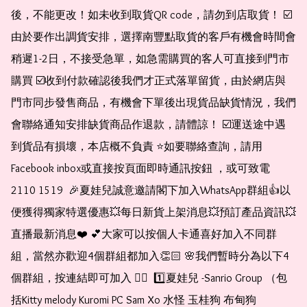
後，不能更改！如未收到取貨QR code，請勿到店取貨！ ☑️
由於要作出調貨安排，選擇南豐點取貨的客戶有機會時間會
稍遲1-2日，不接受急單，如急需購買的客人可直接到門市
購買 ☑️收到付款確認後我們才正式落單留貨，由於網店與
門市同步發售商品，有機會下單後出現貨品缺貨情況，我們
會聯絡通知安排缺貨商品作退款，請體諒！ ☑️運送途中遇
到貨品有損壞，本店概不負責 ⭐️如要聯絡查詢，請用
Facebook inbox或直接按頁面即時通訊按鈕 ，或可致電 
2110 1519  🎉夏娃兒誠意邀請閣下加入WhatsApp群組👍以
便獲得獨家特選優惠💥每日新貨上架消息💥預訂產品資訊💥
直播最新消息❤️ 💕大家可以按個人卡通喜好加入不同群
組，當然亦歡迎4個群組都加入👏🏻 🌸我們暫時分為以下4
個群組，按連結即可加入 👇🏻  1️⃣夏娃兒 -Sanrio Group （包
括Kitty melody Kuromi PC Sam Xo 水怪 玉桂狗 布甸狗 