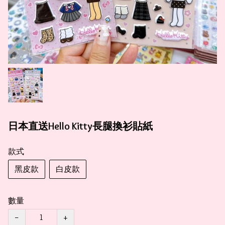
日本直送Hello Kitty長腿換衫貼紙
款式
黑皮款
白皮款
數量
−
+