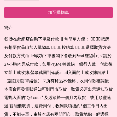
加至購物車
簡介
−
😍😍在此網店自助下單及付款 非常簡單方便： 👉🏻👉🏻把所
有想要貨品山加入購物車 👉🏻👉🏻按結算 👉🏻👉🏻選擇取貨方法
及付款方式🎀  ☑️成功下單後閣下會收到Email確認👍( ☑️請於
24小時內完成付款，如用PayMe,轉數快，銀行入數，付款後
立即上載收據/螢幕截圖到確認email入面的上載收據鏈結上
（請註明訂單編號） ☑️所有貨品不包郵，收到付款確認後
本店會再發電郵通知可到門市取貨，取貨必須出示通知取貨
電郵入面的*QR code* 及必須於一個月內取貨，或用順豐速
遞/智能櫃取貨，運費到付，收到款項後約3個工作日內出
貨，不能夾單，由於本店有兩間門市，取貨地點一經選擇