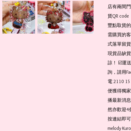
店有兩間門
貨QR co
豐點取貨的
需購買的客
式落單留貨
現貨品缺貨
諒！ ☑️
詢，請用Fa
電 2110 
便獲得獨家
播最新消息
然亦歡迎4
按連結即可加入 
melody Ku