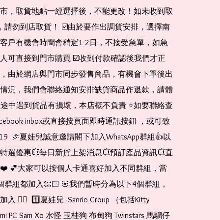
市，取貨地點一經選擇後，不能更改！如未收到取
de，請勿到店取貨！ ☑️由於要作出調貨安排，選擇南
客戶有機會時間會稍遲1-2日，不接受急單，如急
人可直接到門市購買 ☑️收到付款確認後我們才正
，由於網店與門市同步發售商品，有機會下單後出
情況，我們會聯絡通知安排缺貨商品作退款，請體
運送途中遇到貨品有損壞，本店概不負責 ⭐️如要聯絡查
cebook inbox或直接按頁面即時通訊按鈕 ，或可致
1519  🎉夏娃兒誠意邀請閣下加入WhatsApp群組👍以
特選優惠💥每日新貨上架消息💥預訂產品資訊💥直
❤️ 💕大家可以按個人卡通喜好加入不同群組，當
個群組都加入👏🏻 🌸我們暫時分為以下4個群組，
🏻  1️⃣夏娃兒 -Sanrio Group （包括Kitty 
romi PC Sam Xo 水怪 玉桂狗 布甸狗 Twinstars 馬騮仔 