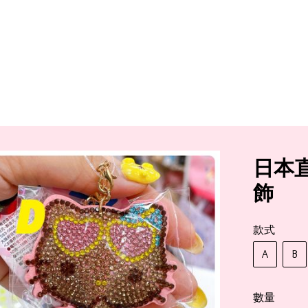
日本直
飾
款式
A
B
數量