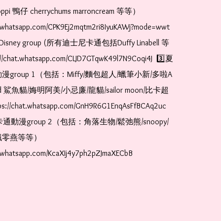
pi 鴨仔 cherrychums marroncream 等等）  
t.whatsapp.com/CPK9Ej2mqtm2ri8IyuKAWj?mode=wwt  
Disney group (所有迪士尼卡通包括Duffy Linabell 等
//chat.whatsapp.com/CLJD7GTqwK49l7N9Coqi4J  3️⃣夏
漫group 1（包括：Miffy/麵包超人/蠟筆小新/多啦A
and 鯊魚貓/娒明阿美/小忌廉/龍貓/sailor moon/比卡超
://chat.whatsapp.com/GnH9R6G1EnqAsFfBCAq2uc  
卡通動漫group 2（包括：角落生物/鬆弛熊/snoopy/
零燕等等）  
t.whatsapp.com/KcaXIj4y7ph2pZJmaXECbB