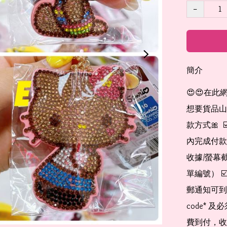
−
簡介
😍😍在此
想要貨品山加入
款方式🎀  
內完成付款
收據/螢幕
單編號） 
郵通知可到
code*
費到付，收