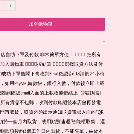
+
加至購物車
−
網店自助下單及付款 非常簡單方便： 👉🏻👉🏻把所有
購物車 👉🏻👉🏻按結算 👉🏻👉🏻選擇取貨方法及付
☑️成功下單後閣下會收到Email確認👍( ☑️請於24小時
，如用PayMe,轉數快，銀行入數，付款後立即上載
截圖到確認email入面的上載收據鏈結上（請註明訂
☑️所有貨品不包郵，收到付款確認後本店會再發電
門市取貨，取貨必須出示通知取貨電郵入面的*QR 
 及必須於一個月內取貨，或用順豐速遞/智能櫃取貨，運
到款項後約3個工作日內出貨，不能夾單，由於本