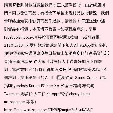
購買 ☑️收到付款確認後我們才正式落單留貨，由於網店與
門市同步發售商品，有機會下單後出現貨品缺貨情況，我們
會聯絡通知安排缺貨商品作退款，請體諒！ ☑️運送途中遇
到貨品有損壞，本店概不負責 ⭐️如要聯絡查詢，請用
Facebook inbox或直接按頁面即時通訊按鈕 ，或可致電 
2110 1519  🎉夏娃兒誠意邀請閣下加入WhatsApp群組👍以
便獲得獨家特選優惠💥每日新貨上架消息💥預訂產品資訊💥
直播最新消息❤️ 💕大家可以按個人卡通喜好加入不同群
組，當然亦歡迎4個群組都加入👏🏻 🌸我們暫時分為以下4
個群組，按連結即可加入 👇🏻  1️⃣夏娃兒 -Sanrio Group （包
括Kitty melody Kuromi PC Sam Xo 水怪 玉桂狗 布甸狗 
Twinstars 馬騮仔 大口仔 Keroppi 鴨仔 cherrychums 
marroncream 等等）  
https://chat.whatsapp.com/CPK9Ej2mqtm2ri8IyuKAWj?