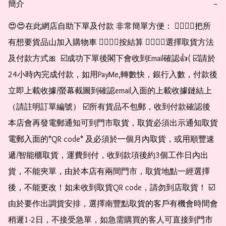
簡介
−
😍😍在此網店自助下單及付款 非常簡單方便： 👉🏻👉🏻把所
有想要貨品山加入購物車 👉🏻👉🏻按結算 👉🏻👉🏻選擇取貨方法
及付款方式🎀  ☑️成功下單後閣下會收到Email確認👍( ☑️請於
24小時內完成付款，如用PayMe,轉數快，銀行入數，付款後
立即上載收據/螢幕截圖到確認email入面的上載收據鏈結上
（請註明訂單編號） ☑️所有貨品不包郵，收到付款確認後
本店會再發電郵通知可到門市取貨，取貨必須出示通知取貨
電郵入面的*QR code* 及必須於一個月內取貨，或用順豐速
遞/智能櫃取貨，運費到付，收到款項後約3個工作日內出
貨，不能夾單，由於本店有兩間門市，取貨地點一經選擇
後，不能更改！如未收到取貨QR code，請勿到店取貨！ ☑️
由於要作出調貨安排，選擇南豐點取貨的客戶有機會時間會
稍遲1-2日，不接受急單，如急需購買的客人可直接到門市