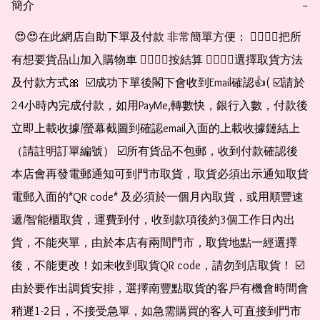
簡介
−
 😍😍在此網店自助下單及付款 非常簡單方便： 👉🏻👉🏻把所
有想要貨品山加入購物車 👉🏻👉🏻按結算 👉🏻👉🏻選擇取貨方法
及付款方式🎀  ☑️成功下單後閣下會收到Email確認👍( ☑️請於
24小時內完成付款，如用PayMe,轉數快，銀行入數，付款後
立即上載收據/螢幕截圖到確認email入面的上載收據鏈結上
（請註明訂單編號） ☑️所有貨品不包郵，收到付款確認後
本店會再發電郵通知可到門市取貨，取貨必須出示通知取貨
電郵入面的*QR code* 及必須於一個月內取貨，或用順豐速
遞/智能櫃取貨，運費到付，收到款項後約3個工作日內出
貨，不能夾單，由於本店有兩間門市，取貨地點一經選擇
後，不能更改！如未收到取貨QR code，請勿到店取貨！ ☑️
由於要作出調貨安排，選擇南豐點取貨的客戶有機會時間會
稍遲1-2日，不接受急單，如急需購買的客人可直接到門市