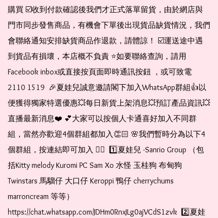
購買 ☑️收到付款確認後我們才正式落單留貨，由於網店與
門市同步發售商品，有機會下單後出現貨品缺貨情況，我們
會聯絡通知安排缺貨商品作退款，請體諒！ ☑️運送途中遇
到貨品有損壞，本店概不負責 ⭐️如要聯絡查詢，請用
Facebook inbox或直接按頁面即時通訊按鈕 ，或可致電 
2110 1519  🎉夏娃兒誠意邀請閣下加入WhatsApp群組👍以
便獲得獨家特選優惠💥每日新貨上架消息💥預訂產品資訊💥
直播最新消息❤️ 💕大家可以按個人卡通喜好加入不同群
組，當然亦歡迎4個群組都加入👏🏻 🌸我們暫時分為以下4
個群組，按連結即可加入 👇🏻  1️⃣夏娃兒 -Sanrio Group （包
括Kitty melody Kuromi PC Sam Xo 水怪 玉桂狗 布甸狗 
Twinstars 馬騮仔 大口仔 Keroppi 鴨仔 cherrychums 
marroncream 等等）  
https://chat.whatsapp.com/JDHm0RnxJLg0ajVCdS1zvk  2️⃣夏娃