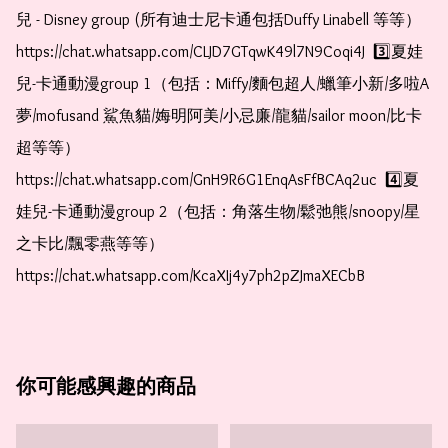
兒 - Disney group (所有迪士尼卡通包括Duffy Linabell 等等）  
https://chat.whatsapp.com/CLJD7GTqwK49l7N9Coqi4J  3️⃣夏娃
兒-卡通動漫group 1（包括：Miffy/麵包超人/蠟筆小新/多啦A
夢/mofusand 鯊魚貓/娒明阿美/小忌廉/龍貓/sailor moon/比卡
超等等）  
https://chat.whatsapp.com/GnH9R6G1EnqAsFfBCAq2uc  4️⃣夏
娃兒-卡通動漫group 2（包括：角落生物/鬆弛熊/snoopy/星
之卡比/飄零燕等等）  
https://chat.whatsapp.com/KcaXIj4y7ph2pZJmaXECbB    
你可能感興趣的商品