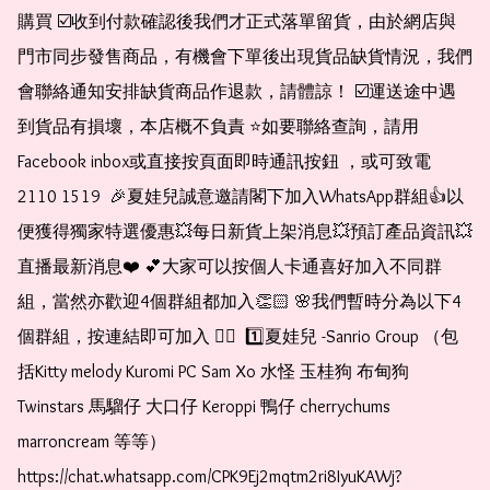
購買 ☑️收到付款確認後我們才正式落單留貨，由於網店與
門市同步發售商品，有機會下單後出現貨品缺貨情況，我們
會聯絡通知安排缺貨商品作退款，請體諒！ ☑️運送途中遇
到貨品有損壞，本店概不負責 ⭐️如要聯絡查詢，請用
Facebook inbox或直接按頁面即時通訊按鈕 ，或可致電 
2110 1519  🎉夏娃兒誠意邀請閣下加入WhatsApp群組👍以
便獲得獨家特選優惠💥每日新貨上架消息💥預訂產品資訊💥
直播最新消息❤️ 💕大家可以按個人卡通喜好加入不同群
組，當然亦歡迎4個群組都加入👏🏻 🌸我們暫時分為以下4
個群組，按連結即可加入 👇🏻  1️⃣夏娃兒 -Sanrio Group （包
括Kitty melody Kuromi PC Sam Xo 水怪 玉桂狗 布甸狗 
Twinstars 馬騮仔 大口仔 Keroppi 鴨仔 cherrychums 
marroncream 等等）  
https://chat.whatsapp.com/CPK9Ej2mqtm2ri8IyuKAWj?