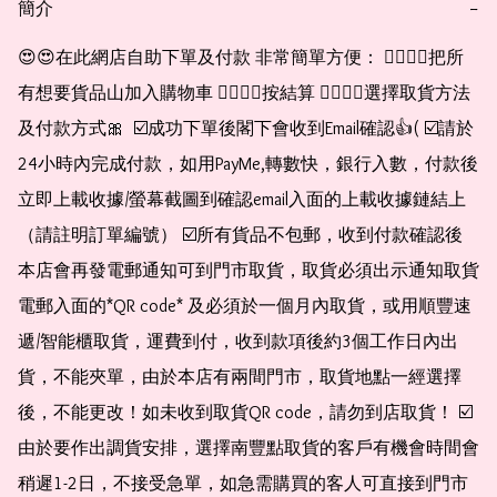
簡介
−
😍😍在此網店自助下單及付款 非常簡單方便： 👉🏻👉🏻把所
有想要貨品山加入購物車 👉🏻👉🏻按結算 👉🏻👉🏻選擇取貨方法
及付款方式🎀  ☑️成功下單後閣下會收到Email確認👍( ☑️請於
24小時內完成付款，如用PayMe,轉數快，銀行入數，付款後
立即上載收據/螢幕截圖到確認email入面的上載收據鏈結上
（請註明訂單編號） ☑️所有貨品不包郵，收到付款確認後
本店會再發電郵通知可到門市取貨，取貨必須出示通知取貨
電郵入面的*QR code* 及必須於一個月內取貨，或用順豐速
遞/智能櫃取貨，運費到付，收到款項後約3個工作日內出
貨，不能夾單，由於本店有兩間門市，取貨地點一經選擇
後，不能更改！如未收到取貨QR code，請勿到店取貨！ ☑️
由於要作出調貨安排，選擇南豐點取貨的客戶有機會時間會
稍遲1-2日，不接受急單，如急需購買的客人可直接到門市