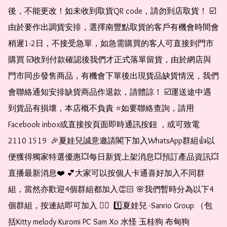
後，不能更改！如未收到取貨QR code，請勿到店取貨！ ☑️
由於要作出調貨安排，選擇南豐點取貨的客戶有機會時間會
稍遲1-2日，不接受急單，如急需購買的客人可直接到門市
購買 ☑️收到付款確認後我們才正式落單留貨，由於網店與
門市同步發售商品，有機會下單後出現貨品缺貨情況，我們
會聯絡通知安排缺貨商品作退款，請體諒！ ☑️運送途中遇
到貨品有損壞，本店概不負責 ⭐️如要聯絡查詢，請用
Facebook inbox或直接按頁面即時通訊按鈕 ，或可致電 
2110 1519  🎉夏娃兒誠意邀請閣下加入WhatsApp群組👍以
便獲得獨家特選優惠💥每日新貨上架消息💥預訂產品資訊💥
直播最新消息❤️ 💕大家可以按個人卡通喜好加入不同群
組，當然亦歡迎4個群組都加入👏🏻 🌸我們暫時分為以下4
個群組，按連結即可加入 👇🏻  1️⃣夏娃兒 -Sanrio Group （包
括Kitty melody Kuromi PC Sam Xo 水怪 玉桂狗 布甸狗 