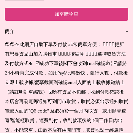
加至購物車
簡介
−
😍😍在此網店自助下單及付款 非常簡單方便： 👉🏻👉🏻把所
有想要貨品山加入購物車 👉🏻👉🏻按結算 👉🏻👉🏻選擇取貨方法
及付款方式🎀  ☑️成功下單後閣下會收到Email確認👍( ☑️請於
24小時內完成付款，如用PayMe,轉數快，銀行入數，付款後
立即上載收據/螢幕截圖到確認email入面的上載收據鏈結上
（請註明訂單編號） ☑️所有貨品不包郵，收到付款確認後
本店會再發電郵通知可到門市取貨，取貨必須出示通知取貨
電郵入面的*QR code* 及必須於一個月內取貨，或用順豐速
遞/智能櫃取貨，運費到付，收到款項後約3個工作日內出
貨，不能夾單，由於本店有兩間門市，取貨地點一經選擇