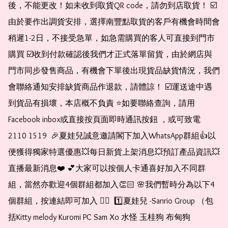
後，不能更改！如未收到取貨QR code，請勿到店取貨！ ☑️
由於要作出調貨安排，選擇南豐點取貨的客戶有機會時間會
稍遲1-2日，不接受急單，如急需購買的客人可直接到門市
購買 ☑️收到付款確認後我們才正式落單留貨，由於網店與
門市同步發售商品，有機會下單後出現貨品缺貨情況，我們
會聯絡通知安排缺貨商品作退款，請體諒！ ☑️運送途中遇
到貨品有損壞，本店概不負責 ⭐️如要聯絡查詢，請用
Facebook inbox或直接按頁面即時通訊按鈕 ，或可致電 
2110 1519  🎉夏娃兒誠意邀請閣下加入WhatsApp群組👍以
便獲得獨家特選優惠💥每日新貨上架消息💥預訂產品資訊💥
直播最新消息❤️ 💕大家可以按個人卡通喜好加入不同群
組，當然亦歡迎4個群組都加入👏🏻 🌸我們暫時分為以下4
個群組，按連結即可加入 👇🏻  1️⃣夏娃兒 -Sanrio Group （包
括Kitty melody Kuromi PC Sam Xo 水怪 玉桂狗 布甸狗 