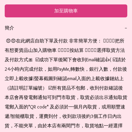
加至購物車
簡介
−
 😍😍在此網店自助下單及付款 非常簡單方便： 👉🏻👉🏻把所
有想要貨品山加入購物車 👉🏻👉🏻按結算 👉🏻👉🏻選擇取貨方法
及付款方式🎀  ☑️成功下單後閣下會收到Email確認👍( ☑️請於
24小時內完成付款，如用PayMe,轉數快，銀行入數，付款後
立即上載收據/螢幕截圖到確認email入面的上載收據鏈結上
（請註明訂單編號） ☑️所有貨品不包郵，收到付款確認後
本店會再發電郵通知可到門市取貨，取貨必須出示通知取貨
電郵入面的*QR code* 及必須於一個月內取貨，或用順豐速
遞/智能櫃取貨，運費到付，收到款項後約3個工作日內出
貨，不能夾單，由於本店有兩間門市，取貨地點一經選擇