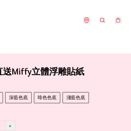
送Miffy立體浮雕貼紙
深藍色底
啡色色底
淺藍色底
+