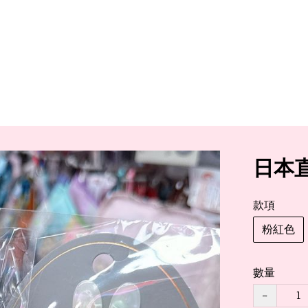
日本直
款項
粉紅色
數量
−