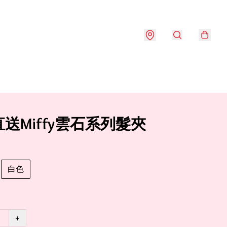
送Miffy雲石系列髮夾
白色
+