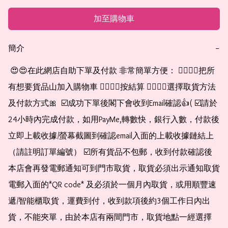
加至購物車
簡介
−
 😍😍在此網店自助下單及付款 非常簡單方便： 👉🏻👉🏻把所
有想要貨品山加入購物車 👉🏻👉🏻按結算 👉🏻👉🏻選擇取貨方法
及付款方式🎀  ☑️成功下單後閣下會收到Email確認👍( ☑️請於
24小時內完成付款，如用PayMe,轉數快，銀行入數，付款後
立即上載收據/螢幕截圖到確認email入面的上載收據鏈結上
（請註明訂單編號） ☑️所有貨品不包郵，收到付款確認後
本店會再發電郵通知可到門市取貨，取貨必須出示通知取貨
電郵入面的*QR code* 及必須於一個月內取貨，或用順豐速
遞/智能櫃取貨，運費到付，收到款項後約3個工作日內出
貨，不能夾單，由於本店有兩間門市，取貨地點一經選擇