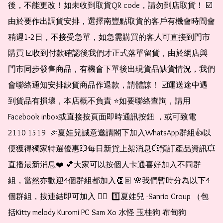
後，不能更改！如未收到取貨QR code，請勿到店取貨！ ☑️
由於要作出調貨安排，選擇南豐點取貨的客戶有機會時間會
稍遲1-2日，不接受急單，如急需購買的客人可直接到門市
購買 ☑️收到付款確認後我們才正式落單留貨，由於網店與
門市同步發售商品，有機會下單後出現貨品缺貨情況，我們
會聯絡通知安排缺貨商品作退款，請體諒！ ☑️運送途中遇
到貨品有損壞，本店概不負責 ⭐️如要聯絡查詢，請用
Facebook inbox或直接按頁面即時通訊按鈕 ，或可致電 
2110 1519  🎉夏娃兒誠意邀請閣下加入WhatsApp群組👍以
便獲得獨家特選優惠💥每日新貨上架消息💥預訂產品資訊💥
直播最新消息❤️ 💕大家可以按個人卡通喜好加入不同群
組，當然亦歡迎4個群組都加入👏🏻 🌸我們暫時分為以下4
個群組，按連結即可加入 👇🏻  1️⃣夏娃兒 -Sanrio Group （包
括Kitty melody Kuromi PC Sam Xo 水怪 玉桂狗 布甸狗 