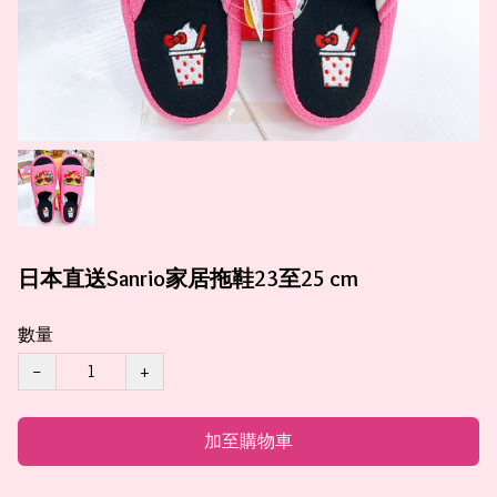
日本直送Sanrio家居拖鞋23至25 cm
數量
−
+
加至購物車