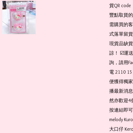
貨QR co
豐點取貨的
需購買的客
式落單留貨
現貨品缺貨
諒！ ☑️
詢，請用Fa
電 2110 
便獲得獨家
播最新消息
然亦歡迎4
按連結即可加入 
melody Ku
大口仔 Kerop