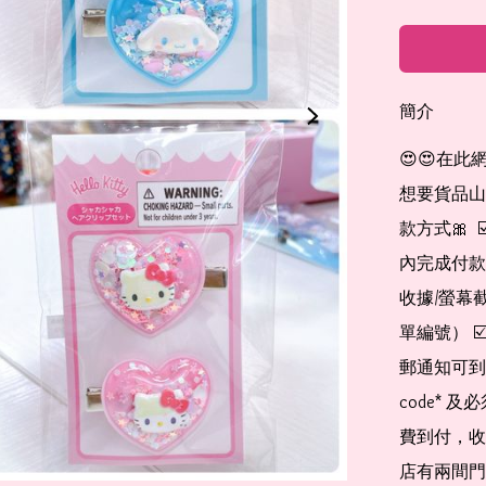
簡介
😍😍在此
想要貨品山加入
款方式🎀  
內完成付款
收據/螢幕
單編號） 
郵通知可到
code*
費到付，收
店有兩間門