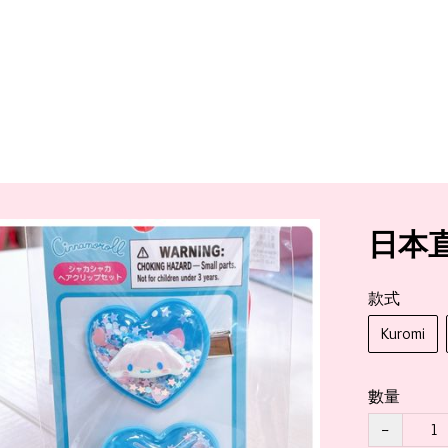
日本直
款式
Kuromi
數量
−