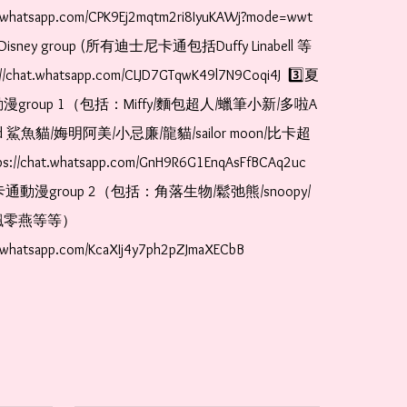
t.whatsapp.com/CPK9Ej2mqtm2ri8IyuKAWj?mode=wwt  
Disney group (所有迪士尼卡通包括Duffy Linabell 等
//chat.whatsapp.com/CLJD7GTqwK49l7N9Coqi4J  3️⃣夏
漫group 1（包括：Miffy/麵包超人/蠟筆小新/多啦A
and 鯊魚貓/娒明阿美/小忌廉/龍貓/sailor moon/比卡超
://chat.whatsapp.com/GnH9R6G1EnqAsFfBCAq2uc  
卡通動漫group 2（包括：角落生物/鬆弛熊/snoopy/
零燕等等）  
t.whatsapp.com/KcaXIj4y7ph2pZJmaXECbB