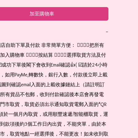
加至購物車
−
網店自助下單及付款 非常簡單方便： 👉🏻👉🏻把所有
購物車 👉🏻👉🏻按結算 👉🏻👉🏻選擇取貨方法及付
☑️成功下單後閣下會收到Email確認👍( ☑️請於24小時
，如用PayMe,轉數快，銀行入數，付款後立即上載
截圖到確認email入面的上載收據鏈結上（請註明訂
☑️所有貨品不包郵，收到付款確認後本店會再發電
門市取貨，取貨必須出示通知取貨電郵入面的*QR 
 及必須於一個月內取貨，或用順豐速遞/智能櫃取貨，運
到款項後約3個工作日內出貨，不能夾單，由於本
市，取貨地點一經選擇後，不能更改！如未收到取