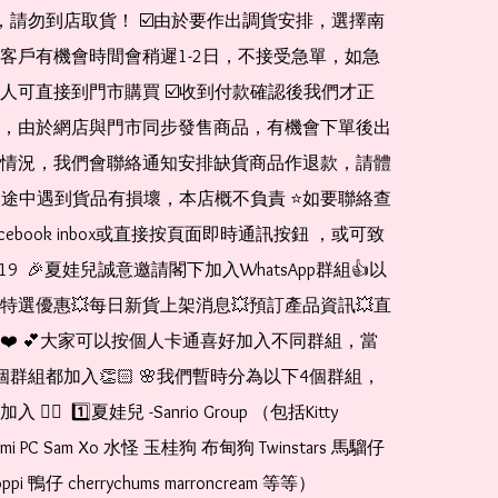
de，請勿到店取貨！ ☑️由於要作出調貨安排，選擇南
客戶有機會時間會稍遲1-2日，不接受急單，如急
人可直接到門市購買 ☑️收到付款確認後我們才正
，由於網店與門市同步發售商品，有機會下單後出
情況，我們會聯絡通知安排缺貨商品作退款，請體
運送途中遇到貨品有損壞，本店概不負責 ⭐️如要聯絡查
cebook inbox或直接按頁面即時通訊按鈕 ，或可致
1519  🎉夏娃兒誠意邀請閣下加入WhatsApp群組👍以
特選優惠💥每日新貨上架消息💥預訂產品資訊💥直
❤️ 💕大家可以按個人卡通喜好加入不同群組，當
個群組都加入👏🏻 🌸我們暫時分為以下4個群組，
🏻  1️⃣夏娃兒 -Sanrio Group （包括Kitty 
romi PC Sam Xo 水怪 玉桂狗 布甸狗 Twinstars 馬騮仔 
pi 鴨仔 cherrychums marroncream 等等）  