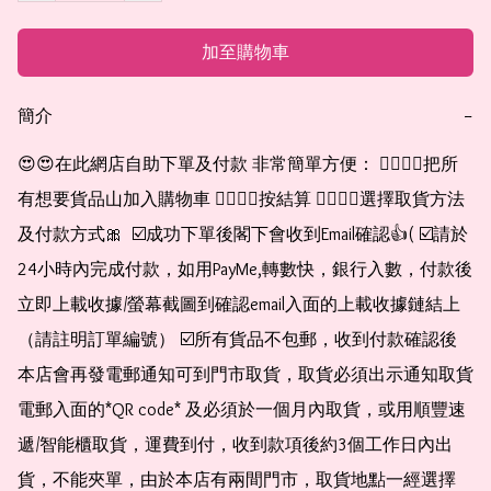
加至購物車
簡介
−
😍😍在此網店自助下單及付款 非常簡單方便： 👉🏻👉🏻把所
有想要貨品山加入購物車 👉🏻👉🏻按結算 👉🏻👉🏻選擇取貨方法
及付款方式🎀  ☑️成功下單後閣下會收到Email確認👍( ☑️請於
24小時內完成付款，如用PayMe,轉數快，銀行入數，付款後
立即上載收據/螢幕截圖到確認email入面的上載收據鏈結上
（請註明訂單編號） ☑️所有貨品不包郵，收到付款確認後
本店會再發電郵通知可到門市取貨，取貨必須出示通知取貨
電郵入面的*QR code* 及必須於一個月內取貨，或用順豐速
遞/智能櫃取貨，運費到付，收到款項後約3個工作日內出
貨，不能夾單，由於本店有兩間門市，取貨地點一經選擇