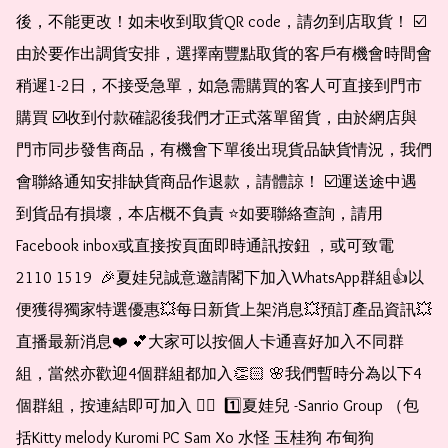
後，不能更改！如未收到取貨QR code，請勿到店取貨！ ☑️
由於要作出調貨安排，選擇南豐點取貨的客戶有機會時間會
稍遲1-2日，不接受急單，如急需購買的客人可直接到門市
購買 ☑️收到付款確認後我們才正式落單留貨，由於網店與
門市同步發售商品，有機會下單後出現貨品缺貨情況，我們
會聯絡通知安排缺貨商品作退款，請體諒！ ☑️運送途中遇
到貨品有損壞，本店概不負責 ⭐️如要聯絡查詢，請用
Facebook inbox或直接按頁面即時通訊按鈕 ，或可致電 
2110 1519  🎉夏娃兒誠意邀請閣下加入WhatsApp群組👍以
便獲得獨家特選優惠💥每日新貨上架消息💥預訂產品資訊💥
直播最新消息❤️ 💕大家可以按個人卡通喜好加入不同群
組，當然亦歡迎4個群組都加入👏🏻 🌸我們暫時分為以下4
個群組，按連結即可加入 👇🏻  1️⃣夏娃兒 -Sanrio Group （包
括Kitty melody Kuromi PC Sam Xo 水怪 玉桂狗 布甸狗 