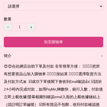
數量
−
+
加至購物車
簡介
−
😍😍在此網店自助下單及付款 非常簡單方便： 👉🏻👉🏻把所
有想要貨品山加入購物車 👉🏻👉🏻按結算 👉🏻👉🏻選擇取貨方法
及付款方式🎀  ☑️成功下單後閣下會收到Email確認👍( ☑️請於
24小時內完成付款，如用PayMe,轉數快，銀行入數，付款後
立即上載收據/螢幕截圖到確認email入面的上載收據鏈結上
（請註明訂單編號） ☑️所有貨品不包郵，收到付款確認後