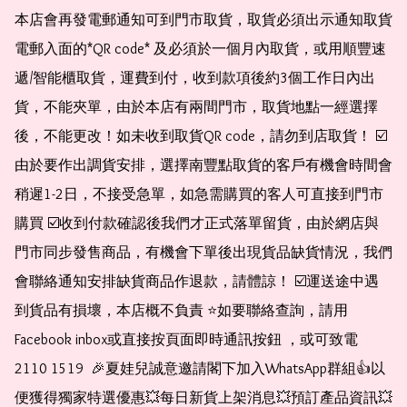
本店會再發電郵通知可到門市取貨，取貨必須出示通知取貨
電郵入面的*QR code* 及必須於一個月內取貨，或用順豐速
遞/智能櫃取貨，運費到付，收到款項後約3個工作日內出
貨，不能夾單，由於本店有兩間門市，取貨地點一經選擇
後，不能更改！如未收到取貨QR code，請勿到店取貨！ ☑️
由於要作出調貨安排，選擇南豐點取貨的客戶有機會時間會
稍遲1-2日，不接受急單，如急需購買的客人可直接到門市
購買 ☑️收到付款確認後我們才正式落單留貨，由於網店與
門市同步發售商品，有機會下單後出現貨品缺貨情況，我們
會聯絡通知安排缺貨商品作退款，請體諒！ ☑️運送途中遇
到貨品有損壞，本店概不負責 ⭐️如要聯絡查詢，請用
Facebook inbox或直接按頁面即時通訊按鈕 ，或可致電 
2110 1519  🎉夏娃兒誠意邀請閣下加入WhatsApp群組👍以
便獲得獨家特選優惠💥每日新貨上架消息💥預訂產品資訊💥