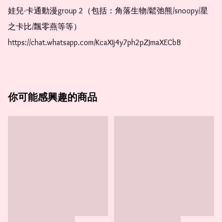
娃兒-卡通動漫group 2（包括：角落生物/鬆弛熊/snoopy/星
之卡比/飄零燕等等）  
https://chat.whatsapp.com/KcaXIj4y7ph2pZJmaXECbB
你可能感興趣的商品