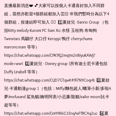
直播最新消息❤️ 💕大家可以按個人卡通喜好加入不同群
組，當然亦歡迎4個群組都加入👏🏻 🌸我們暫時分為以下4
個群組，按連結即可加入 👇🏻  1️⃣夏娃兒 -Sanrio Group （包
括Kitty melody Kuromi PC Sam Xo 水怪 玉桂狗 布甸狗 
Twinstars 馬騮仔 大口仔 Keroppi 鴨仔 cherrychums 
marroncream 等等）  
https://chat.whatsapp.com/CPK9Ej2mqtm2ri8IyuKAWj?
mode=wwt  2️⃣夏娃兒 - Disney group (所有迪士尼卡通包括
Duffy Linabell 等等）  
https://chat.whatsapp.com/CLJD7GTqwK49l7N9Coqi4J  3️⃣夏娃
兒-卡通動漫group 1（包括：Miffy/麵包超人/蠟筆小新/多啦A
夢/mofusand 鯊魚貓/娒明阿美/小忌廉/龍貓/sailor moon/比卡
超等等）  
https://chat.whatsapp.com/GnH9R6G1EnqAsFfBCAq2uc  4️⃣夏