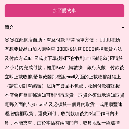
加至購物車
簡介
−
😍😍在此網店自助下單及付款 非常簡單方便： 👉🏻👉🏻把所
有想要貨品山加入購物車 👉🏻👉🏻按結算 👉🏻👉🏻選擇取貨方法
及付款方式🎀  ☑️成功下單後閣下會收到Email確認👍( ☑️請於
24小時內完成付款，如用PayMe,轉數快，銀行入數，付款後
立即上載收據/螢幕截圖到確認email入面的上載收據鏈結上
（請註明訂單編號） ☑️所有貨品不包郵，收到付款確認後
本店會再發電郵通知可到門市取貨，取貨必須出示通知取貨
電郵入面的*QR code* 及必須於一個月內取貨，或用順豐速
遞/智能櫃取貨，運費到付，收到款項後約3個工作日內出
貨，不能夾單，由於本店有兩間門市，取貨地點一經選擇