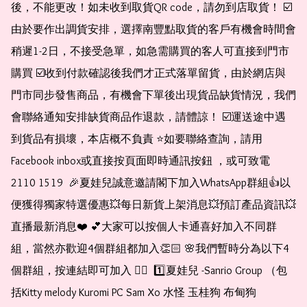
後，不能更改！如未收到取貨QR code，請勿到店取貨！ ☑️
由於要作出調貨安排，選擇南豐點取貨的客戶有機會時間會
稍遲1-2日，不接受急單，如急需購買的客人可直接到門市
購買 ☑️收到付款確認後我們才正式落單留貨，由於網店與
門市同步發售商品，有機會下單後出現貨品缺貨情況，我們
會聯絡通知安排缺貨商品作退款，請體諒！ ☑️運送途中遇
到貨品有損壞，本店概不負責 ⭐️如要聯絡查詢，請用
Facebook inbox或直接按頁面即時通訊按鈕 ，或可致電 
2110 1519  🎉夏娃兒誠意邀請閣下加入WhatsApp群組👍以
便獲得獨家特選優惠💥每日新貨上架消息💥預訂產品資訊💥
直播最新消息❤️ 💕大家可以按個人卡通喜好加入不同群
組，當然亦歡迎4個群組都加入👏🏻 🌸我們暫時分為以下4
個群組，按連結即可加入 👇🏻  1️⃣夏娃兒 -Sanrio Group （包
括Kitty melody Kuromi PC Sam Xo 水怪 玉桂狗 布甸狗 