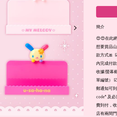
簡介
😍😍在此
想要貨品山加入
款方式🎀  
內完成付款
收據/螢幕
單編號） 
郵通知可到
code*
費到付，收
店有兩間門