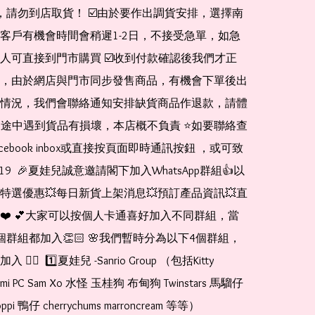
de，請勿到店取貨！ ☑️由於要作出調貨安排，選擇南
客戶有機會時間會稍遲1-2日，不接受急單，如急
人可直接到門市購買 ☑️收到付款確認後我們才正
，由於網店與門市同步發售商品，有機會下單後出
情況，我們會聯絡通知安排缺貨商品作退款，請體
運送途中遇到貨品有損壞，本店概不負責 ⭐️如要聯絡查
cebook inbox或直接按頁面即時通訊按鈕 ，或可致
1519  🎉夏娃兒誠意邀請閣下加入WhatsApp群組👍以
特選優惠💥每日新貨上架消息💥預訂產品資訊💥直
❤️ 💕大家可以按個人卡通喜好加入不同群組，當
個群組都加入👏🏻 🌸我們暫時分為以下4個群組，
🏻  1️⃣夏娃兒 -Sanrio Group （包括Kitty 
romi PC Sam Xo 水怪 玉桂狗 布甸狗 Twinstars 馬騮仔 
pi 鴨仔 cherrychums marroncream 等等）  