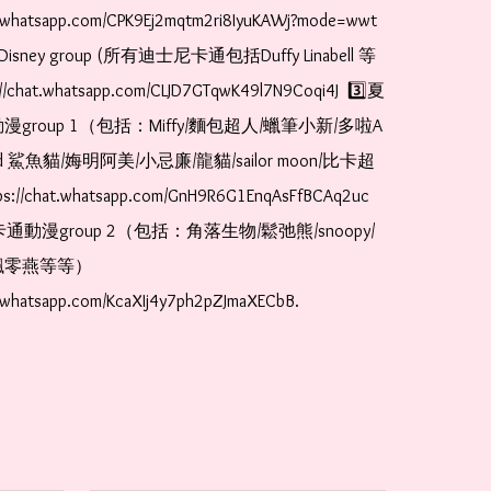
t.whatsapp.com/CPK9Ej2mqtm2ri8IyuKAWj?mode=wwt  
Disney group (所有迪士尼卡通包括Duffy Linabell 等
//chat.whatsapp.com/CLJD7GTqwK49l7N9Coqi4J  3️⃣夏
漫group 1（包括：Miffy/麵包超人/蠟筆小新/多啦A
and 鯊魚貓/娒明阿美/小忌廉/龍貓/sailor moon/比卡超
://chat.whatsapp.com/GnH9R6G1EnqAsFfBCAq2uc  
卡通動漫group 2（包括：角落生物/鬆弛熊/snoopy/
零燕等等）  
t.whatsapp.com/KcaXIj4y7ph2pZJmaXECbB. 