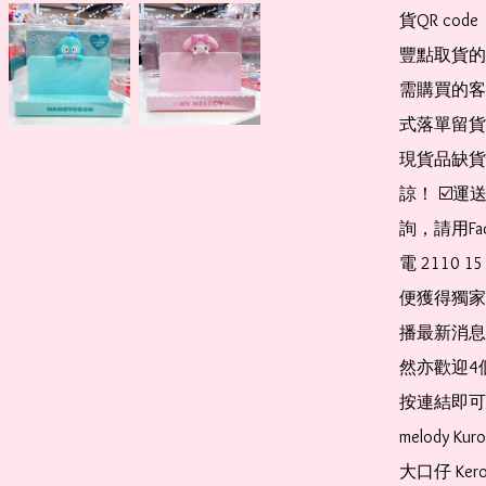
貨QR co
豐點取貨的
需購買的客
式落單留貨
現貨品缺貨
諒！ ☑️
詢，請用Fa
電 2110 
便獲得獨家
播最新消息
然亦歡迎4
按連結即可加入 
melody Ku
大口仔 Kerop