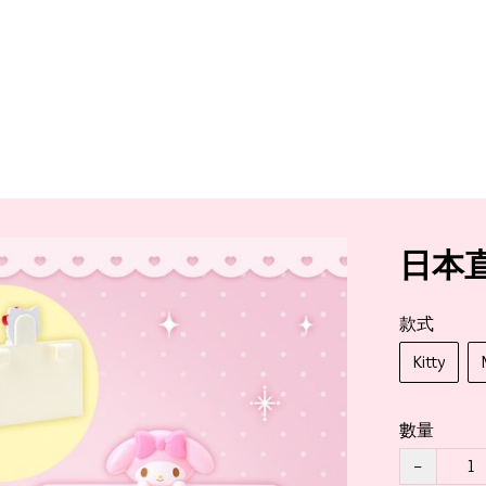
日本直
款式
Kitty
數量
−