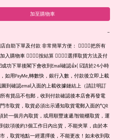
加至購物車
−
網店自助下單及付款 非常簡單方便： 👉🏻👉🏻把所有
購物車 👉🏻👉🏻按結算 👉🏻👉🏻選擇取貨方法及付
☑️成功下單後閣下會收到Email確認👍( ☑️請於24小時
，如用PayMe,轉數快，銀行入數，付款後立即上載
截圖到確認email入面的上載收據鏈結上（請註明訂
☑️所有貨品不包郵，收到付款確認後本店會再發電
門市取貨，取貨必須出示通知取貨電郵入面的*QR 
 及必須於一個月內取貨，或用順豐速遞/智能櫃取貨，運
到款項後約3個工作日內出貨，不能夾單，由於本
市，取貨地點一經選擇後，不能更改！如未收到取