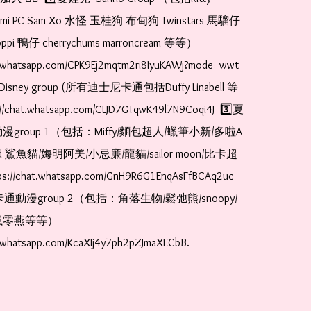
romi PC Sam Xo 水怪 玉桂狗 布甸狗 Twinstars 馬騮仔 
pi 鴨仔 cherrychums marroncream 等等）  
t.whatsapp.com/CPK9Ej2mqtm2ri8IyuKAWj?mode=wwt  
Disney group (所有迪士尼卡通包括Duffy Linabell 等
//chat.whatsapp.com/CLJD7GTqwK49l7N9Coqi4J  3️⃣夏
漫group 1（包括：Miffy/麵包超人/蠟筆小新/多啦A
and 鯊魚貓/娒明阿美/小忌廉/龍貓/sailor moon/比卡超
://chat.whatsapp.com/GnH9R6G1EnqAsFfBCAq2uc  
卡通動漫group 2（包括：角落生物/鬆弛熊/snoopy/
零燕等等）  
t.whatsapp.com/KcaXIj4y7ph2pZJmaXECbB. 