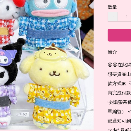
數量
−
簡介
😍😍在此
想要貨品山加入
款方式🎀  
內完成付款
收據/螢幕
單編號） 
郵通知可到
code*