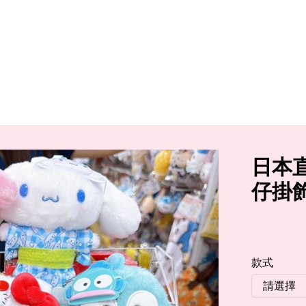
日本直
仔掛
款式