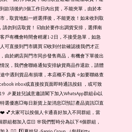
到款項後約3個工作日內出貨，不能夾單，由於本
市，取貨地點一經選擇後，不能更改！如未收到取
de，請勿到店取貨！ ☑️由於要作出調貨安排，選擇南
客戶有機會時間會稍遲1-2日，不接受急單，如急
人可直接到門市購買 ☑️收到付款確認後我們才正
，由於網店與門市同步發售商品，有機會下單後出
情況，我們會聯絡通知安排缺貨商品作退款，請體
運送途中遇到貨品有損壞，本店概不負責 ⭐️如要聯絡查
cebook inbox或直接按頁面即時通訊按鈕 ，或可致
1519  🎉夏娃兒誠意邀請閣下加入WhatsApp群組👍以
特選優惠💥每日新貨上架消息💥預訂產品資訊💥直
❤️ 💕大家可以按個人卡通喜好加入不同群組，當
個群組都加入👏🏻 🌸我們暫時分為以下4個群組，
🏻  1️⃣夏娃兒 -Sanrio Group （包括Kitty 