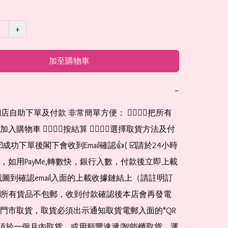
+
加至購物車
−
網店自助下單及付款 非常簡單方便： 👉🏻👉🏻把所有
購物車 👉🏻👉🏻按結算 👉🏻👉🏻選擇取貨方法及付
☑️成功下單後閣下會收到Email確認👍( ☑️請於24小時
，如用PayMe,轉數快，銀行入數，付款後立即上載
截圖到確認email入面的上載收據鏈結上（請註明訂
☑️所有貨品不包郵，收到付款確認後本店會再發電
門市取貨，取貨必須出示通知取貨電郵入面的*QR 
 及必須於一個月內取貨，或用順豐速遞/智能櫃取貨，運