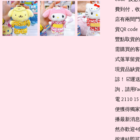
費到付，收
店有兩間門
貨QR co
豐點取貨的
需購買的客
式落單留貨
現貨品缺貨
諒！ ☑️
詢，請用Fa
電 2110 
便獲得獨家
播最新消息
然亦歡迎4
按連結即可加入 